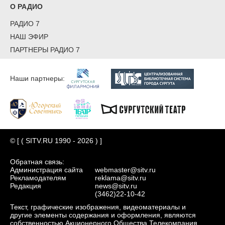
О РАДИО
РАДИО 7
НАШ ЭФИР
ПАРТНЕРЫ РАДИО 7
Наши партнеры:
© [ ( SITV.RU 1990 - 2026 ) ]
Обратная связь:
Администрация сайта
webmaster@sitv.ru
Рекламодателям
reklama@sitv.ru
Редакция
news@sitv.ru
(3462)22-10-42
Текст, графические изображения, видеоматериалы и
другие элементы содержания и оформления, являются
собственностью Акционерного Общества Телекомпания