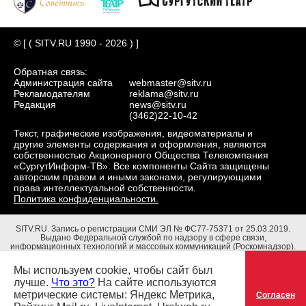
© [ ( SITV.RU 1990 - 2026 ) ]
Обратная связь:
Администрация сайта
webmaster@sitv.ru
Рекламодателям
reklama@sitv.ru
Редакция
news@sitv.ru
(3462)22-10-42
Текст, графические изображения, видеоматериалы и
другие элементы содержания и оформления, являются
собственностью Акционерного Общества Телекомпания
«СургутИнформ-ТВ». Все компоненты Сайта защищены
авторским правом и иными законами, регулирующими
права интеллектуальной собственности.
Политика конфиденциальности.
SITV.RU.
Запись о регистрации СМИ ЭЛ № ФС77-75371 от 25.03.2019.
Выдано Федеральной службой по надзору в сфере связи,
информационных технологий и массовых коммуникаций (Роскомнадзор).
Учредители: Акционерное Общество Телекомпания "СургутИнформ-ТВ".
Адрес редакции: 628403, Тюменская обл., ХМАО - Югра, г. Сургут, ул.
Мы используем cookie, чтобы сайт был
Маяковского, д. 16. Главный редактор: Чубенко В.Л.
лучше.
Что это?
На сайте используются
метрические системы: Яндекс Метрика,
Согласен