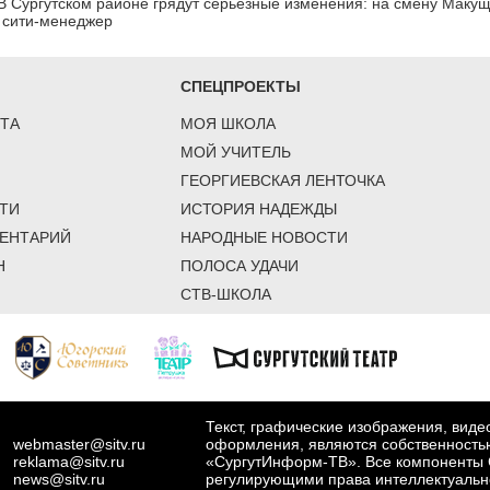
В Сургутском районе грядут серьезные изменения: на смену Макущ
и сити-менеджер
СПЕЦПРОЕКТЫ
ТА
МОЯ ШКОЛА
МОЙ УЧИТЕЛЬ
ГЕОРГИЕВСКАЯ ЛЕНТОЧКА
ТИ
ИСТОРИЯ НАДЕЖДЫ
ЕНТАРИЙ
НАРОДНЫЕ НОВОСТИ
Н
ПОЛОСА УДАЧИ
СТВ-ШКОЛА
Текст, графические изображения, вид
webmaster@sitv.ru
оформления, являются собственность
reklama@sitv.ru
«СургутИнформ-ТВ». Все компоненты 
news@sitv.ru
регулирующими права интеллектуальн