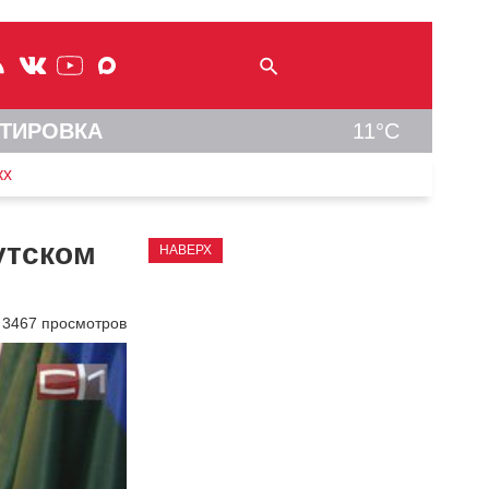
ТИРОВКА
11°C
кх
утском
НАВЕРХ
3467 просмотров