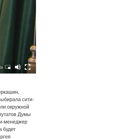
0x
еркашин,
Выбирала сити-
ели окружной
епутатов Думы
ти-менеджер
а будет
ергея