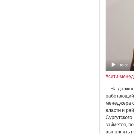
00:00
#сити-мене
На должност
работающий 
менеджера с
власти и ра
Сургутского
займется, п
выполнять п