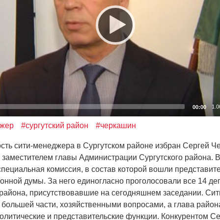
1.0
00:00
джер
#сургутский район
#черкашин
ь сити-менеджера в Сургутском районе избран Сергей Ч
заместителем главы Администрации Сургутского района. 
пециальная комиссия, в состав которой вошли представит
йонной думы. За него единогласно проголосовали все 14 д
 района, присутствовавшие на сегодняшнем заседании. Си
о большей части, хозяйственными вопросами, а глава район
олитические и представительские функции. Конкурентом С