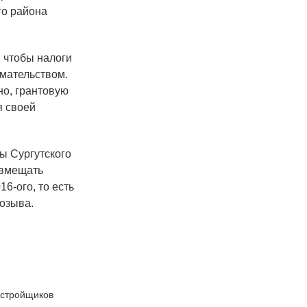
го района
, чтобы налоги
мательством.
но, грантовую
я своей
ы Сургутского
овмещать
6-ого, то есть
озыва.
астройщиков