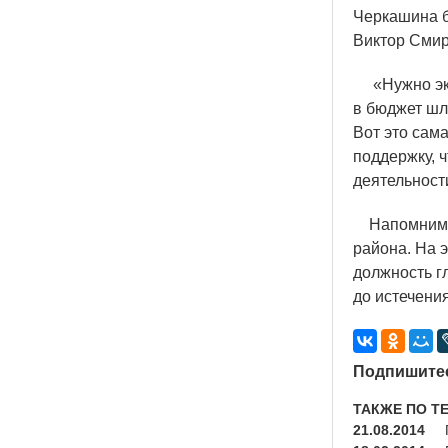
Черкашина б
Виктор Смир
«
Нужно эк
в бюджет шл
Вот это сам
поддержку, 
деятельност
Напомним, 2
района. На 
должность г
до истечени
Подпишитес
ТАКЖЕ ПО Т
21.08.2014