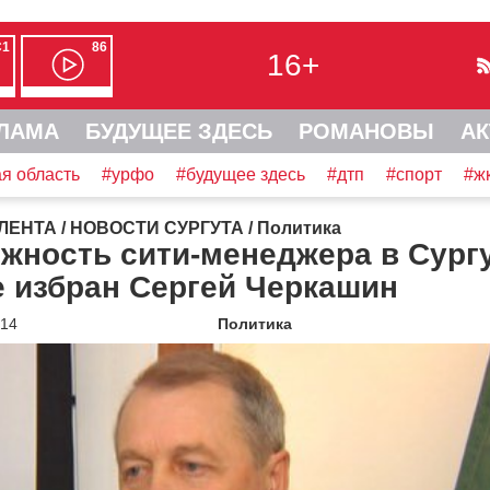
С1
86
16+
ЛАМА
БУДУЩЕЕ ЗДЕСЬ
РОМАНОВЫ
АК
я область
#урфо
#будущее здесь
#дтп
#спорт
#ж
ЛЕНТА
/
НОВОСТИ СУРГУТА
/
Политика
жность сити-менеджера в Сург
 избран Сергей Черкашин
014
Политика