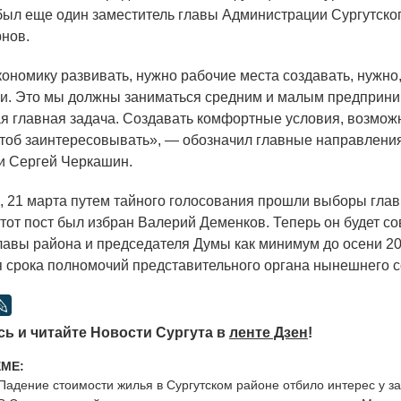
ыл еще один заместитель главы Администрации Сургутско
нов.
ономику развивать, нужно рабочие места создавать, нужно
и. Это мы должны заниматься средним и малым предприни
ая главная задача. Создавать комфортные условия, возмож
чтоб заинтересовывать», — обозначил главные направлени
и Сергей Черкашин.
1 марта путем тайного голосования прошли выборы глав
этот пост был избран Валерий Деменков. Теперь он будет с
лавы района и председателя Думы как минимум до осени 201
я срока полномочий представительного органа нынешнего с
ь и читайте Новости Сургута в
ленте Дзен
!
ЕМЕ:
Падение стоимости жилья в Сургутском районе отбило интерес у з