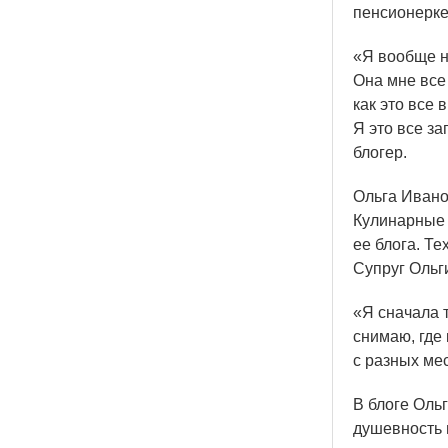
пенсионерке
«Я
вообще ни
Она мне все 
как это все 
Я это все з
блогер.
Ольга Ивано
Кулинарные 
ее блога. Т
Супруг Ольг
«Я
сначала т
снимаю, где 
с разных ме
В блоге Оль
душевность и