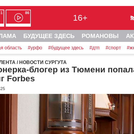
С1
86
16+
ЛАМА
БУДУЩЕЕ ЗДЕСЬ
РОМАНОВЫ
АК
я область
#урфо
#будущее здесь
#дтп
#спорт
#ж
ЛЕНТА
/
НОВОСТИ СУРГУТА
нерка-блогер из Тюмени попал
г Forbes
025