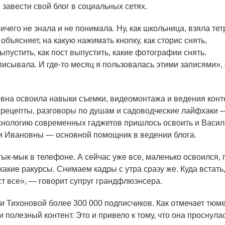
 завести свой блог в социальных сетях.
чего не знала и не понимала. Ну, как школьница, взяла тетр
объясняет, на какую нажимать кнопку, как сторис снять,
выпустить, как пост выпустить, какие фотографии снять.
аписывала. И где-то месяц я пользовалась этими записями»,
вна освоила навыки съемки, видеомонтажа и ведения конт
рецепты, разговоры по душам и садоводческие лайфхаки 
ехнологию современных гаджетов пришлось освоить и Васил
и Ивановны — основной помощник в ведении блога.
ык-мык в телефоне. А сейчас уже все, маленько освоился, 
какие ракурсы. Снимаем кадры с утра сразу же. Куда встать, 
ст все», — говорит супруг грандфлюэнсера.
ги Тихоновой более 300 000 подписчиков. Как отмечает тюм
 полезный контент. Это и привело к тому, что она проснула