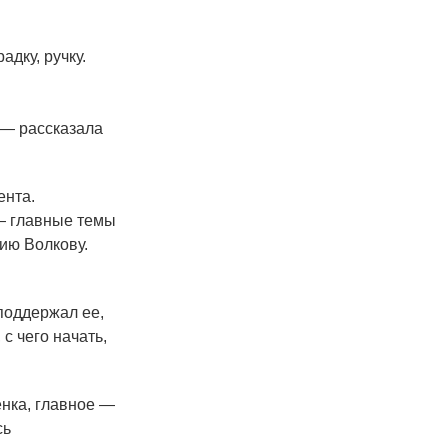
адку, ручку.
 — рассказала
ента.
— главные темы
ию Волкову.
поддержал ее,
с чего начать,
енка, главное —
сь