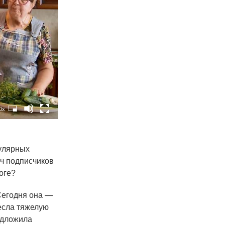
0x
пулярных
яч подписчиков
оге?
Сегодня она —
есла тяжелую
едложила