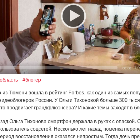
1.0
00:00
область
#блогер
 из Тюмени вошла в рейтинг Forbes, как один из самых по
видеоблогеров России. У Ольги Тихоновой больше 300 тыс
 Кто продвигает грандфлюэнсера? И какие темы заходят в бл
азад Ольга Тихонова смартфон держала в руках с опаской. 
ользователь соцсетей. Несколько лет назад тюменка перен
ериод восстановления оказался непростым. Тогда дочь пр