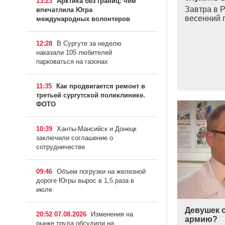
13:23
Арктика без границ: чем
Завтра в 
впечатлила Югра
весенний
международных волонтеров
12:28
В Сургуте за неделю
наказали 105 любителей
парковаться на газонах
11:35
Как продвигается ремонт в
третьей сургутской поликлинике.
ФОТО
10:39
Ханты-Мансийск и Донецк
заключили соглашение о
сотрудничестве
09:46
Объем погрузки на железной
дороге Югры вырос в 1,5 раза в
июле
Девушек о
20:52 07.08.2026
Изменения на
армию?
рынке труда обсудили на