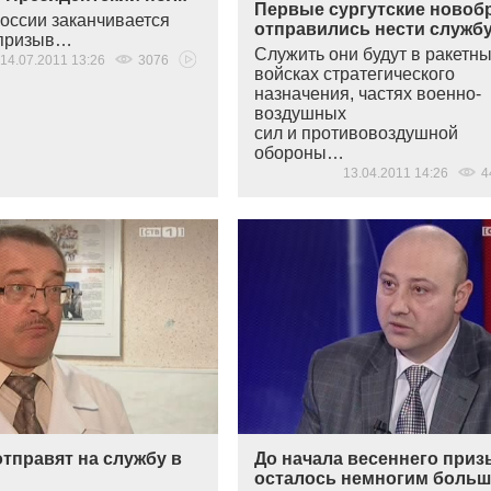
Первые сургутские ново
России заканчивается
отправились нести служб
 призыв…
Служить они будут в ракетн
14.07.2011 13:26
3076
войсках стратегического
назначения, частях военно-
воздушных
сил и противовоздушной
обороны…
13.04.2011 14:26
4
тправят на службу в
До начала весеннего при
осталось немногим боль