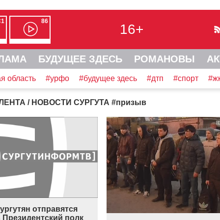
С1
86
16+
ЛАМА
БУДУЩЕЕ ЗДЕСЬ
РОМАНОВЫ
АК
я область
#урфо
#будущее здесь
#дтп
#спорт
#ж
ЛЕНТА
/ НОВОСТИ СУРГУТА
#
призыв
ургутян отправятся
в Президентский полк