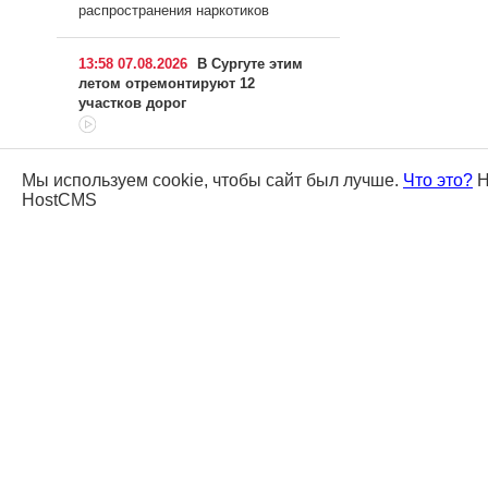
распространения наркотиков
13:58 07.08.2026
В Сургуте этим
летом отремонтируют 12
участков дорог
13:23 07.08.2026
Сургутянин украл
Мы используем cookie, чтобы сайт был лучше.
Что это?
Н
оружие и коллекцию монет из
HostCMS
квартиры умершего соседа
12:57 07.08.2026
Строители Югры
отметят 70-летие
профессионального праздника
12:24 07.08.2026
Две иномарки
столкнулись в Югре — пострадала
пассажирка
11:52 07.08.2026
Мужчина утонул