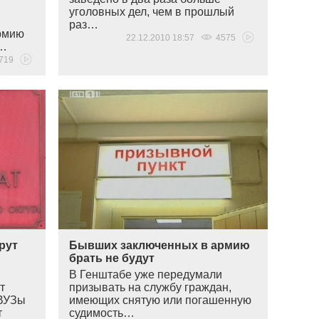
уголовных дел, чем в прошлый
раз…
армию
22.12.2010 18:57
4575
о…
719
рут
Бывших заключенных в армию
брать не будут
В Генштабе уже передумали
т
призывать на службу граждан,
 ВУЗы
имеющих снятую или погашенную
т
судимость…