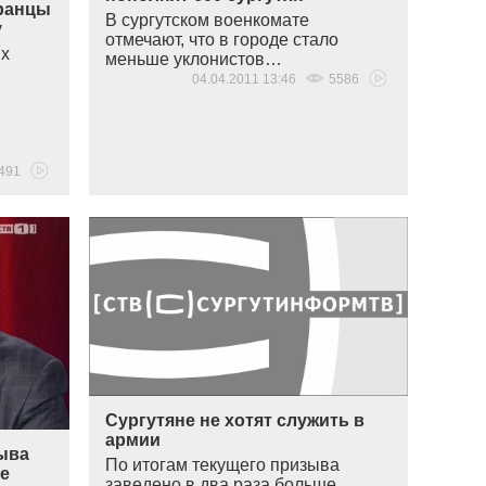
бранцы
В сургутском военкомате
у
отмечают, что в городе стало
ых
меньше уклонистов…
04.04.2011 13:46
5586
491
Сургутяне не хотят служить в
армии
зыва
По итогам текущего призыва
ше
заведено в два раза больше