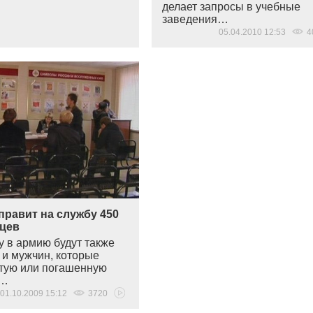
делает запросы в учебные
заведения…
05.04.2010 12:53
4
правит на службу 450
цев
у в армию будут также
 и мужчин, которые
тую или погашенную
ь…
01.10.2009 15:12
3720