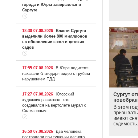
города и Югры завершился в
Сургуте
18:30 07.08.2026
Власти Сургута
выделили более 800 миллионов
на обновление школ и детских
садов
17:55 07.08.2026
В Югре водителя
наказали благодаря видео с грубым
нарушением ПДД
17:27 07.08.2026
Югорский
Сургут от
художник рассказал, как
новобран
создавался на вертолете мурал с
В этом год
Салмановым
призывать
имеют сня
судимост
16:59 07.08.2026
Два человека
пострадали при тушении лесного