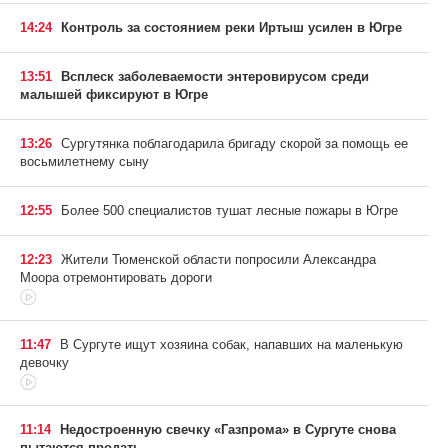
14:24
Контроль за состоянием реки Иртыш усилен в Югре
13:51
Всплеск заболеваемости энтеровирусом среди
малышей фиксируют в Югре
13:26
Сургутянка поблагодарила бригаду скорой за помощь ее
восьмилетнему сыну
12:55
Более 500 специалистов тушат лесные пожары в Югре
12:23
Жители Тюменской области попросили Александра
Моора отремонтировать дороги
11:47
В Сургуте ищут хозяина собак, напавших на маленькую
девочку
11:14
Недостроенную свечку «Газпрома» в Сургуте снова
пытаются продать