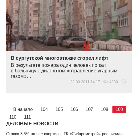
В сургутской многоэтажке сгорел лифт
В результате пожара один человек попал
в больницу с диагнозом
«
отравление угарным
газом»…
21.03.2011 14:17
4280
В начало
104
105
106
107
108
109
110
111
ДЕЛОВЫЕ НОВОСТИ
Ставка 3,5% на все квартиры: ГК «Сибпромстрой» расширила