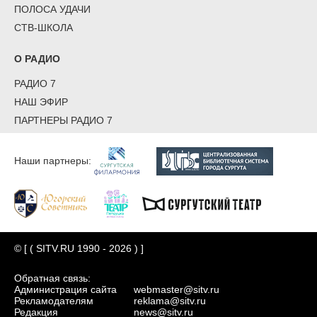
ПОЛОСА УДАЧИ
СТВ-ШКОЛА
О РАДИО
РАДИО 7
НАШ ЭФИР
ПАРТНЕРЫ РАДИО 7
Наши партнеры:
© [ ( SITV.RU 1990 - 2026 ) ]
Обратная связь:
Администрация сайта
webmaster@sitv.ru
Рекламодателям
reklama@sitv.ru
Редакция
news@sitv.ru