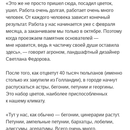
«Это
же не просто пришел сюда, посадил цветок,
ушел. Работа очень долгая, работает очень много
человек. От каждого человека зависит конечный
результат. Работа у нас начинается уже с февраля
месяца, а заканчиваем мы только в октябре. Поэтому
когда проезжаем памятник основателей —
мне нравится, ведь я частичку своей души оставила
здесь», — говорит агроном, ландшафтный дизайнер
Светлана Федорова.
После того, как отцветут 40 тысяч тюльпанов
(именно
столько их закупили из Голландии), в городе начнут
распускаться астры, бегонии, петунии и георгины.
Это набор цветов, наиболее приспособленных
к нашему климату.
«Тут
у нас, как обычно — бегонии, цинерарии растут.
Петунии, ампельные петунии, бархатцы, лобелии,
алиссумы, агератумы. Всего очень много,