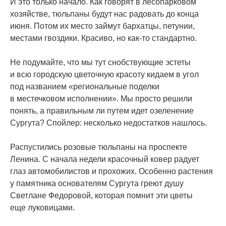
И это только начало. Как говорят в лесопарковом
хозяйстве, тюльпаны будут нас радовать до конца
июня. Потом их место займут бархатцы, петунии,
местами гвоздики. Красиво, но
как-то
стандартно.
Не подумайте, что мы тут снобствующие эстеты
и всю городскую цветочную красоту кидаем в угол
под названием
«региональные
поделки
в местечковом исполнении». Мы просто решили
понять, а правильным ли путем идет озеленение
Сургута? Спойлер: несколько недостатков нашлось.
Распустились розовые тюльпаны на проспекте
Ленина. С начала недели красочный ковер радует
глаз автомобилистов и прохожих. Особенно растения
у памятника основателям Сургута греют душу
Светлане Федоровой, которая помнит эти цветы
еще луковицами.