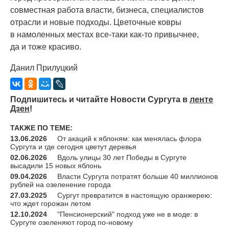
совместная работа власти, бизнеса, специалистов
отрасли и новые подходы. Цветочные ковры
в намоленных местах все-таки
как-то
привычнее,
да и тоже красиво.
Данил Прилуцкий
Подпишитесь и читайте Новости Сургута в
ленте
Дзен
!
ТАКЖЕ ПО ТЕМЕ:
13.06.2026
От акаций к яблоням: как менялась флора
Сургута и где сегодня цветут деревья
02.06.2026
Вдоль улицы 30 лет Победы в Сургуте
высадили 15 новых яблонь
09.04.2026
Власти Сургута потратят больше 40 миллионов
рублей на озеленение города
27.03.2025
Сургут превратится в настоящую оранжерею:
что ждет горожан летом
12.10.2024
"Пенсионерский" подход уже не в моде: в
Сургуте озеленяют город по-новому