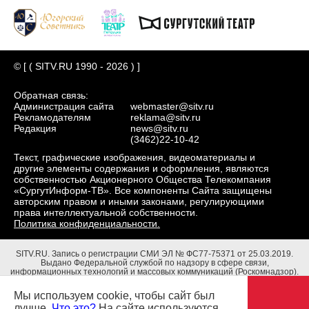
© [ ( SITV.RU 1990 - 2026 ) ]
Обратная связь:
Администрация сайта
webmaster@sitv.ru
Рекламодателям
reklama@sitv.ru
Редакция
news@sitv.ru
(3462)22-10-42
Текст, графические изображения, видеоматериалы и
другие элементы содержания и оформления, являются
собственностью Акционерного Общества Телекомпания
«СургутИнформ-ТВ». Все компоненты Сайта защищены
авторским правом и иными законами, регулирующими
права интеллектуальной собственности.
Политика конфиденциальности.
SITV.RU.
Запись о регистрации СМИ ЭЛ № ФС77-75371 от 25.03.2019.
Выдано Федеральной службой по надзору в сфере связи,
информационных технологий и массовых коммуникаций (Роскомнадзор).
Учредители: Акционерное Общество Телекомпания "СургутИнформ-ТВ".
Адрес редакции: 628403, Тюменская обл., ХМАО - Югра, г. Сургут, ул.
Мы используем cookie, чтобы сайт был
Маяковского, д. 16. Главный редактор: Чубенко В.Л.
лучше.
Что это?
На сайте используются