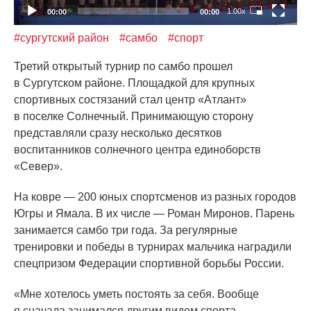
1.00x
00:00
00:00
#сургутский район
#самбо
#спорт
Третий открытый турнир по самбо прошел
в Сургутском районе. Площадкой для крупных
спортивных состязаний стал центр
«Атлант
»
в поселке Солнечный. Принимающую сторону
представляли сразу несколько десятков
воспитанников солнечного центра единоборств
«Север
».
На ковре — 200 юных спортсменов из разных городов
Югры и Ямала. В их числе — Роман Миронов. Парень
занимается самбо три года. За регулярные
тренировки и победы в турнирах мальчика наградили
спецпризом Федерации спортивной борьбы России.
«Мне
хотелось уметь постоять за себя. Вообще
я сначала занимался другим видом спорта,