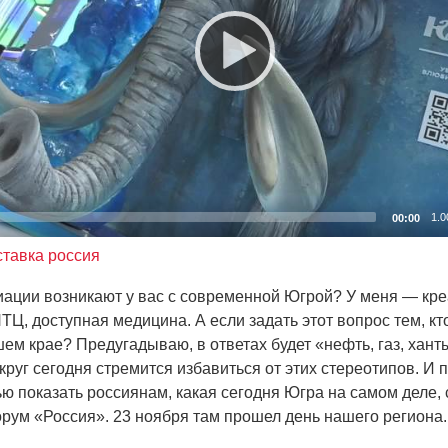
1.0
00:00
тавка россия
иации возникают у вас с современной Югрой? У меня — кр
ТЦ, доступная медицина. А если задать этот вопрос тем, кт
шем крае? Предугадываю, в ответах будет
«нефть
, газ, хан
круг сегодня стремится избавиться от этих стереотипов. И 
ю показать россиянам, какая сегодня Югра на самом деле, 
орум
«Россия
». 23 ноября там прошел день нашего региона.