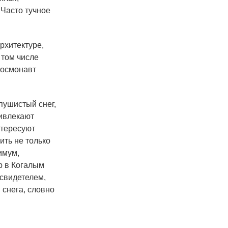
 Часто тучное
рхитектуре,
 том числе
космонавт
пушистый снег,
ривлекают
нтересуют
ить не только
имум,
р в Когалым
 свидетелем,
 снега, словно