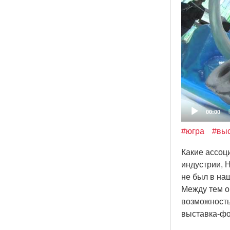
00:00
#югра
#выс
Какие ассоц
индустрии, Н
не был в на
Между тем о
возможность
выставка-ф