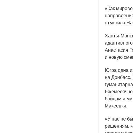
«Как
мировой
направление
отметила На
Ханты-Манси
адаптивного
Анастасия Г
и новую сме
Югра одна и
на Донбасс.
гуманитарна
Ежемесячно 
бойцам и ми
Макеевки.
«У
нас не бы
решениям, к