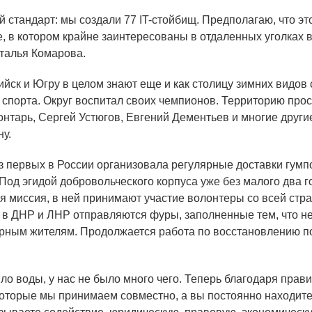
 стандарт: мы создали 77 IT-стойбищ. Предполагаю, что эт
, в котором крайне заинтересованы в отдаленных уголках 
талья Комарова.
йск и Югру в целом знают еще и как столицу зимних видов 
 спорта. Округ воспитал своих чемпионов. Территорию про
онтарь, Сергей Устюгов, Евгений Дементьев и многие другие
ну.
з первых в России организовала регулярные доставки гум
 Под эгидой добровольческого корпуса уже без малого два г
я миссия, в ней принимают участие волонтеры со всей стр
в ДНР и ЛНР отправляются фуры, заполненные тем, что н
рным жителям. Продолжается работа по восстановлению 
ло воды, у нас не было много чего. Теперь благодаря пра
оторые мы принимаем совместно, а вы постоянно находит