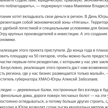
азываете содействие, юридическую, правовую, экономическ
 это поблагодарить», — подчеркнул глава Макеевки Владис
пании хотят вкладывать свои деньги в регион. В День Югр
презентация собой экономической зоны
«Нягань
». Террито
, с удобной логистикой и специальными условиями для бизне
Югру крупных производителей и инвестиции. А это создание
кономики.
еализации этого проекта приступили. До конца года в плана
товить площадку на 50 гектаров, чтобы можно было предост
частки первым пяти резидентам, с которыми у нас уже зак
 Безусловно, реализация этого проекта даст нам возможнос
сть региона, где у нас бизнес размещается только малый», 
ститель губернатора ХМАО-Югры Алексей Забозлаев.
ледие — деревянные балки, построенные без взгляда в бу
, фенольные дома, дороги поверх песчаных болот — на эти
постоянно оглядываться, а потому больше других строить, 
Ежегодно в Югре возводят сотни тысяч квадратных метров ж