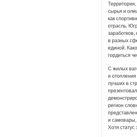
Территория,
сырья и оли
как спортивн
отрасль. Юг
заработков,
в разных сфе
единой. Как
гордиться
че
С жилых ваг
и отопления
лучших в ст
презентовал
демонстриро
регион слов
представлен
и самовары,
Хотя статус 