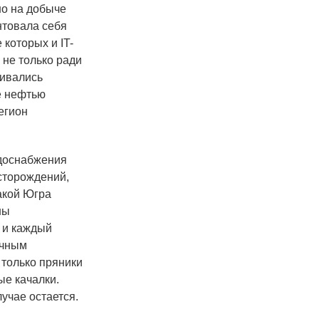
но на добыче
нтовала себя
 которых и IT-
 не только ради
вивались
не нефтью
егион
одоснабжения
сторождений,
Такой Югра
ны
 и каждый
ычным
 только пряники
ые качалки.
лучае остается.