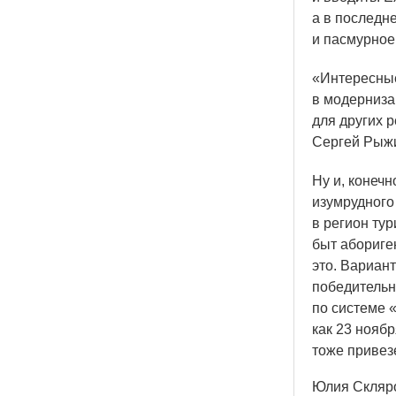
а в последн
и пасмурное
«Интересны
в модерниза
для других 
Сергей Рыж
Ну и, конеч
изумрудного
в регион ту
быт абориге
это. Вариант
победительн
по системе
как 23 нояб
тоже привез
Юлия Скляр