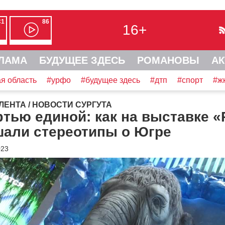
С1
86
16+
ЛАМА
БУДУЩЕЕ ЗДЕСЬ
РОМАНОВЫ
АК
я область
#урфо
#будущее здесь
#дтп
#спорт
#ж
ЛЕНТА
/
НОВОСТИ СУРГУТА
тью единой: как на выставке «
шали стереотипы о Югре
023