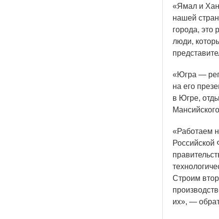
«Ямал
и Хан
нашей стран
города, это
люди, котор
представите
«Югра
— рег
на его през
в Югре, отд
Мансийского
«Работаем
н
Российской 
правительст
технологиче
Строим втор
производств
их», — обра