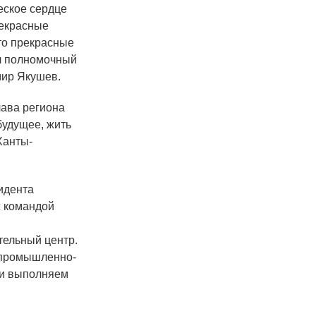
еское сердце
рекрасные
то прекрасные
ул полномочный
мир Якушев.
лава региона
будущее, жить
Ханты-
идента
с командой
ельный центр.
 промышленно-
 и выполняем