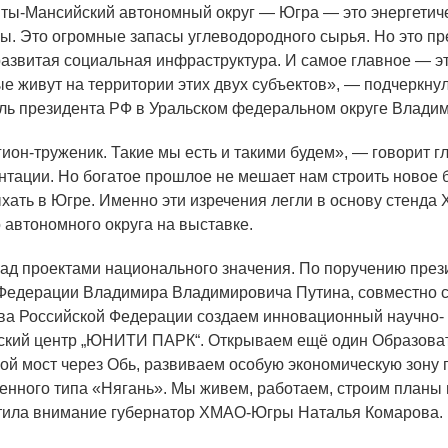
ты-Мансийский автономный округ — Югра — это энергетич
ы. Это огромные запасы углеводородного сырья. Но это п
 развитая социальная инфраструктура. И самое главное — э
ые живут на территории этих двух субъектов», — подчеркн
ль президента РФ в Уральском федеральном округе Влади
ион-труженик. Такие мы есть и такими будем», — говорит г
ентации. Но богатое прошлое не мешает нам строить новое 
ыхать в Югре. Именно эти изречения легли в основу стенда 
 автономного округа на выставке.
ад проектами национального значения. По поручению през
Федерации Владимира Владимировича Путина, совместно 
ва Российской Федерации создаем инновационный научно-
ский центр „ЮНИТИ ПАРК“. Открываем ещё один Образоват
ой мост через Обь, развиваем особую экономическую зону
енного типа
«Нягань
». Мы живем, работаем, строим планы
тила внимание губернатор ХМАО-Югры Наталья Комарова.