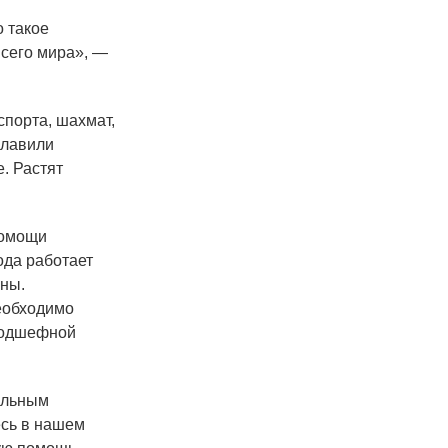
о такое
всего мира», —
спорта, шахмат,
славили
. Растят
помощи
ода работает
аны.
еобходимо
подшефной
вильным
есь в нашем