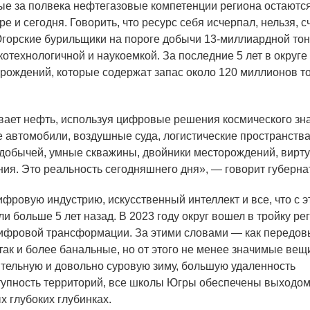
е за полвека нефтегазовые компетенции региона остаютс
ре и сегодня. Говорить, что ресурс себя исчерпал, нельзя, 
горские бурильщики на пороге добычи 13-миллиардной то
котехнологичной и наукоемкой. За последние 5 лет в округе
рождений, которые содержат запас около 120 миллионов т
ает нефть, используя цифровые решения космического зн
 автомобили, воздушные суда, логистические пространства
добычей, умные скважины, двойники месторождений, вирт
ия. Это реальность сегодняшнего дня», — говорит губерна
ифровую индустрию, искусственный интеллект и все, что с э
и больше 5 лет назад. В 2023 году округ вошел в тройку р
ифровой трансформации. За этими словами — как передов
 так и более банальные, но от этого не менее значимые вещ
тельную и довольно суровую зиму, большую удаленность
тупность территорий, все школы Югры обеспечены выходом 
х глубоких глубинках.