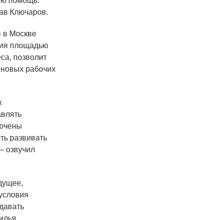
ую помощь.
лав Ключаров.
ы в Москве
рия площадью
са, позволит
 новых рабочих
х
авлять
лючены
ть развивать
— озвучил
дущее,
 условия
сдавать
илья,