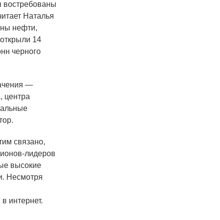
я востребованы
считает Наталья
нны нефти,
 открыли 14
онн черного
ачения —
, центра
уальные
тор.
тим связано,
егионов-лидеров
ые высокие
и. Несмотря
в интернет.