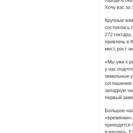
городе и ок
Хочу вас за
Крупные ком
состоялась 
272 гектара
привлечь в 
мест, рост э
«Мы
уже к р
у нас подго
земельные у
соглашения.
западную ча
первый заме
Большое нас
«времянки
»
приходится 
и вводить. 