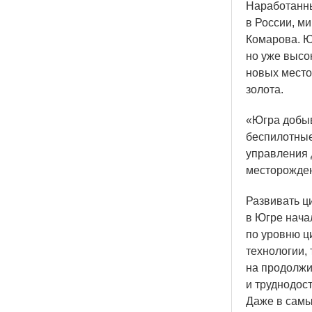
Наработанны
в России, ми
Комарова. Ю
но уже высо
новых место
золота.
«Югра
добыв
беспилотные
управления 
месторожден
Развивать ц
в Югре начал
по уровню ц
технологии,
на продолжи
и труднодос
Даже в самы