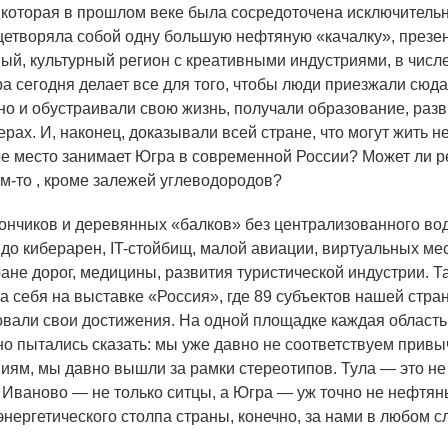
 которая в прошлом веке была сосредоточена исключитель
цетворяла собой одну большую нефтяную
«качалку
», презе
ый, культурный регион с креативными индустриями, в числе
ра сегодня делает все для того, чтобы люди приезжали сюда
 но и обустраивали свою жизнь, получали образование, раз
рах. И, наконец, доказывали всей стране, что могут жить 
ое место занимает Югра в современной России? Может ли р
м-то
, кроме залежей углеводородов?
ончиков и деревянных
«балков
» без централизованного в
 до киберарен, IT-стойбищ, малой авиации, виртуальных ме
ране дорог, медицины, развития туристической индустрии. 
а себя на выставке
«Россия
», где 89 субъектов нашей стра
вали свои достижения. На одной площадке каждая область
но пытались сказать: мы уже давно не соответствуем прив
иям, мы давно вышли за рамки стереотипов. Тула — это не
 Иваново — не только ситцы, а Югра — уж точно не нефтян
энергетического столпа страны, конечно, за нами в любом с