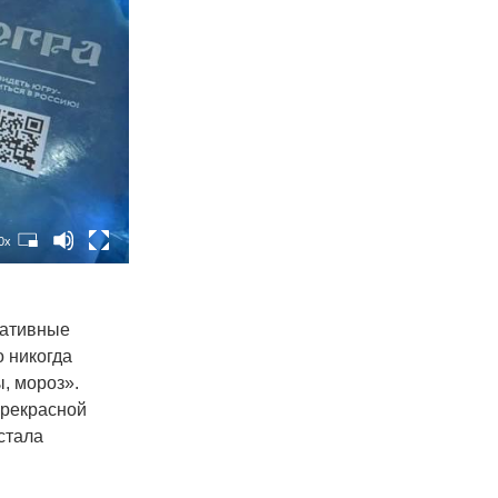
0x
еативные
о никогда
ты, мороз».
прекрасной
стала