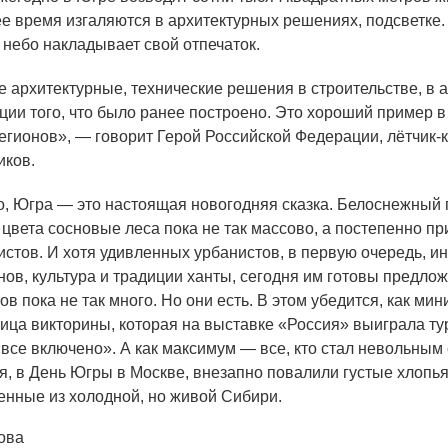
ее время изгаляются в архитектурных решениях, подсветке.
 небо накладывает свой отпечаток.
е
архитектурные, технические решения в строительстве, в а
ции того, что было ранее построено. Это хороший пример в
регионов», — говорит Герой Российской Федерации, лётчик-
иков.
но, Югра — это настоящая новогодняя сказка. Белоснежный 
 цвета сосновые леса пока не так массово, а постепенно п
ристов. И хотя удивленных урбанистов, в первую очередь, и
нов, культура и традиции ханты, сегодня им готовы предлож
ов пока не так много. Но они есть. В этом убедится, как мин
ица викторины, которая на выставке
«Россия
» выиграла ту
«все
включено». А как максимум — все, кто стал невольным
ря, в День Югры в Москве, внезапно повалили густые хлопья
енные из холодной, но живой Сибири.
ова