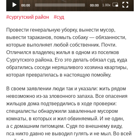
1.00x
00:00
00:00
#сургутский район
#суд
Провести генеральную уборку, вынести мусор,
вывести тараканов, помыть собаку — обязанности,
которые выполняет любой собственник. Почти.
Отличился владелец жилья в одном из поселков
Сургутского района. Его это делать обязал суд, куда
обратились соседи неряшливого хозяина квартиры,
которая превратилась в настоящую помойку.
В своем заявлении люди так и указали: жить рядом
невозможно из-за зловонного запаха. Все опасения
жильцов дома подтвердились в ходе проверки:
специалисты обнаружили заваленные мусором
комнаты, в которых и жил обвиняемый. И не один,
а с домашним питомцем. Судя по внешнему виду,
пса никто давно не выводил гулять и не мыл. Во всей