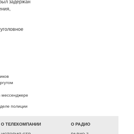
 был задержан
ения,
 уголовное
иков
ургутом
в мессенджере
тделе полиции
О ТЕЛЕКОМПАНИИ
О РАДИО