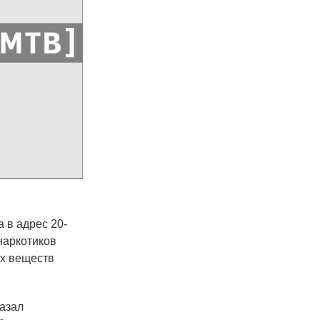
 в адрес 20-
наркотиков
ых веществ
казал