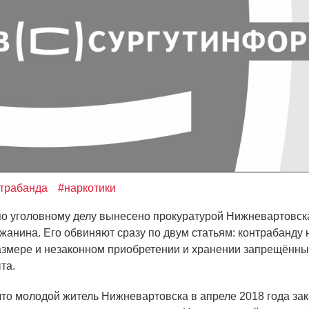
трабанда
#наркотики
о уголовному делу вынесено прокуратурой Нижневартовска
ожанина. Его обвиняют сразу по двум статьям: контрабанду 
азмере и незаконном приобретении и хранении запрещённ
та.
 что молодой житель Нижневартовска в апреле 2018 года за