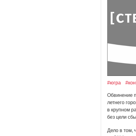
#югра
#кон
Обвинение п
летнего гор
в крупном р
без цели сбы
Дело в том,