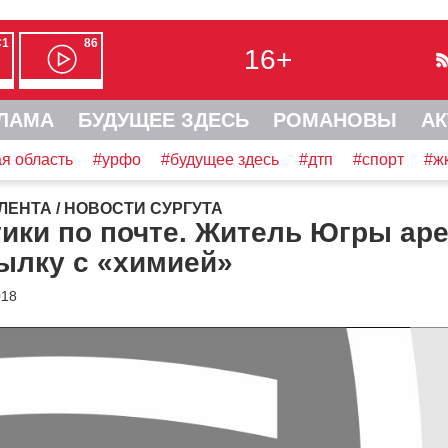
С1
86
16+
ЛАМА
БУДУЩЕЕ ЗДЕСЬ
РОМАНОВЫ
АК
я область
#урфо
#будущее здесь
#дтп
#спорт
#ж
ЛЕНТА
/
НОВОСТИ СУРГУТА
ики по почте. Житель Югры ар
ылку с «химией»
018