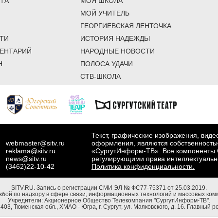
ТА
МОЯ ШКОЛА
МОЙ УЧИТЕЛЬ
ГЕОРГИЕВСКАЯ ЛЕНТОЧКА
ТИ
ИСТОРИЯ НАДЕЖДЫ
ЕНТАРИЙ
НАРОДНЫЕ НОВОСТИ
Н
ПОЛОСА УДАЧИ
СТВ-ШКОЛА
Текст, графические изображения, вид
webmaster@sitv.ru
оформления, являются собственность
reklama@sitv.ru
«СургутИнформ-ТВ». Все компоненты 
news@sitv.ru
регулирующими права интеллектуальн
(3462)22-10-42
Политика конфиденциальности.
SITV.RU.
Запись о регистрации СМИ ЭЛ № ФС77-75371 от 25.03.2019.
бой по надзору в сфере связи, информационных технологий и массовых комм
Учредители: Акционерное Общество Телекомпания "СургутИнформ-ТВ".
03, Тюменская обл., ХМАО - Югра, г. Сургут, ул. Маяковского, д. 16. Главный р