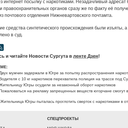
з интернет посылку с наркотиками. Незадачливый адресат
и правоохранительных органов сразу же по факту её получ
из почтового отделения Нижневартовского почтамта.
ие средства синтетического происхождения были изъяты, а
ено в суд.
ь и читайте Новости Сургута в
ленте Дзен
!
ЕМЕ:
Двух мужчин задержали в Югре за попытку распространения наркот
Водителя с 10 кг наркотиков перехватила полиция на трассе под С
Жительницу Югры осудили за незаконный оборот наркотиков
Пожаловаться на рекламу запрещенных веществ югорчане смогут 
Жительница Югры пыталась проглотить сверток с наркотиками в о
СПЕЦПРОЕКТЫ