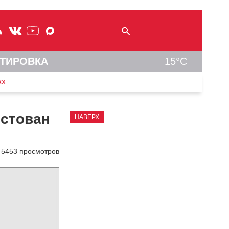
ТИРОВКА
15°C
кх
естован
НАВЕРХ
5453 просмотров