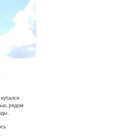
 купался
тью, рядом
оды.
ось
.