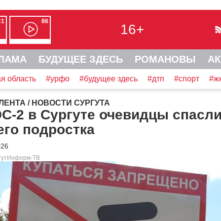
С1
86
16+
ЛАМА
БУДУЩЕЕ ЗДЕСЬ
РОМАНОВЫ
АК
я область
#урфо
#будущее здесь
#дтп
#спорт
#ж
ЛЕНТА
/
НОВОСТИ СУРГУТА
С-2 в Сургуте очевидцы спасл
его подростка
026
ргутИнформ-ТВ