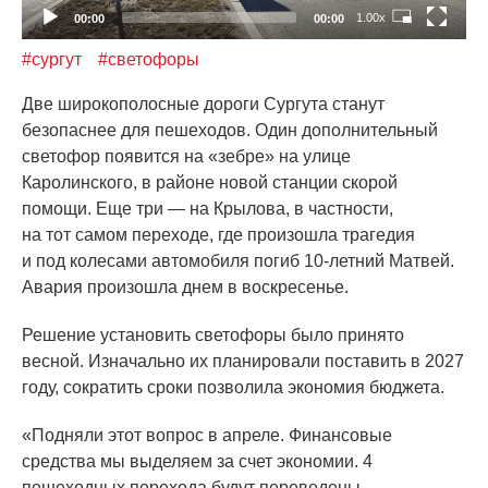
1.00x
00:00
00:00
#сургут
#светофоры
Две широкополосные дороги Сургута станут
безопаснее для пешеходов. Один дополнительный
светофор появится на
«зебре
» на улице
Каролинского, в районе новой станции скорой
помощи. Еще три — на Крылова, в частности,
на тот самом переходе, где произошла трагедия
и под колесами автомобиля погиб 10-летний Матвей.
Авария произошла днем в воскресенье.
Решение установить светофоры было принято
весной. Изначально их планировали поставить в 2027
году, сократить сроки позволила экономия бюджета.
«Подняли
этот вопрос в апреле. Финансовые
средства мы выделяем за счет экономии. 4
пешеходных перехода будут переведены