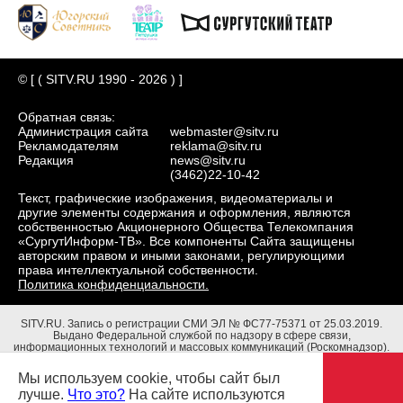
© [ ( SITV.RU 1990 - 2026 ) ]
Обратная связь:
Администрация сайта
webmaster@sitv.ru
Рекламодателям
reklama@sitv.ru
Редакция
news@sitv.ru
(3462)22-10-42
Текст, графические изображения, видеоматериалы и
другие элементы содержания и оформления, являются
собственностью Акционерного Общества Телекомпания
«СургутИнформ-ТВ». Все компоненты Сайта защищены
авторским правом и иными законами, регулирующими
права интеллектуальной собственности.
Политика конфиденциальности.
SITV.RU.
Запись о регистрации СМИ ЭЛ № ФС77-75371 от 25.03.2019.
Выдано Федеральной службой по надзору в сфере связи,
информационных технологий и массовых коммуникаций (Роскомнадзор).
Учредители: Акционерное Общество Телекомпания "СургутИнформ-ТВ".
Адрес редакции: 628403, Тюменская обл., ХМАО - Югра, г. Сургут, ул.
Мы используем cookie, чтобы сайт был
Маяковского, д. 16. Главный редактор: Чубенко В.Л.
лучше.
Что это?
На сайте используются