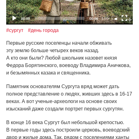
1.00x
00:00
00:00
#сургут
#день города
Первые русские поселенцы начали обживать
эту землю больше четырех веков назад.
А кто они были? Любой школьник назовет князя
Федора Борятинского, воеводу Владимира Аничкова,
и безымянных казака и священника.
Памятник основателям Сургута вряд может дать
полное представление о людях, живших здесь в 16-17
веках. А вот ученые-археологи на основе своих
изысканий даже создали портрет первых сургутян.
В конце 16 века Сургут был небольшой крепостью.
В первые годы здесь построили церковь, воеводский
двор и жилые дома. Так, рядом с поселениями ханты