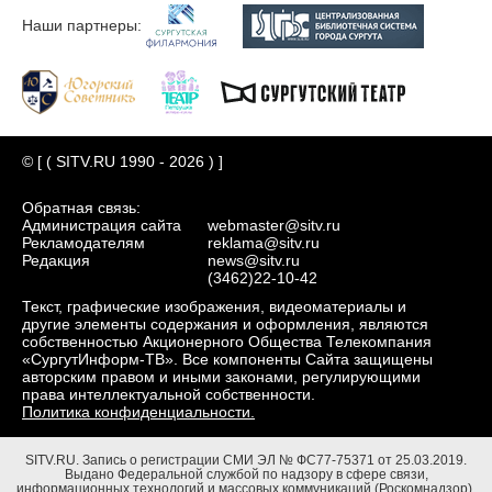
Наши партнеры:
© [ ( SITV.RU 1990 - 2026 ) ]
Обратная связь:
Администрация сайта
webmaster@sitv.ru
Рекламодателям
reklama@sitv.ru
Редакция
news@sitv.ru
(3462)22-10-42
Текст, графические изображения, видеоматериалы и
другие элементы содержания и оформления, являются
собственностью Акционерного Общества Телекомпания
«СургутИнформ-ТВ». Все компоненты Сайта защищены
авторским правом и иными законами, регулирующими
права интеллектуальной собственности.
Политика конфиденциальности.
SITV.RU.
Запись о регистрации СМИ ЭЛ № ФС77-75371 от 25.03.2019.
Выдано Федеральной службой по надзору в сфере связи,
информационных технологий и массовых коммуникаций (Роскомнадзор).