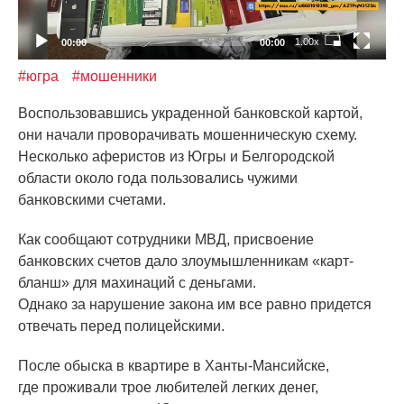
1.00x
00:00
00:00
#югра
#мошенники
Воспользовавшись украденной банковской картой,
они начали проворачивать мошенническую схему.
Несколько аферистов из Югры и Белгородской
области около года пользовались чужими
банковскими счетами.
Как сообщают сотрудники МВД, присвоение
банковских счетов дало злоумышленникам
«карт
-
бланш» для махинаций с деньгами.
Однако за нарушение закона им все равно придется
отвечать перед полицейскими.
После обыска в квартире в Ханты-Мансийске,
где проживали трое любителей легких денег,