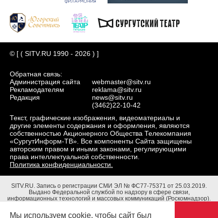
© [ ( SITV.RU 1990 - 2026 ) ]
Обратная связь:
Администрация сайта
webmaster@sitv.ru
Рекламодателям
reklama@sitv.ru
Редакция
news@sitv.ru
(3462)22-10-42
Текст, графические изображения, видеоматериалы и
другие элементы содержания и оформления, являются
собственностью Акционерного Общества Телекомпания
«СургутИнформ-ТВ». Все компоненты Сайта защищены
авторским правом и иными законами, регулирующими
права интеллектуальной собственности.
Политика конфиденциальности.
SITV.RU.
Запись о регистрации СМИ ЭЛ № ФС77-75371 от 25.03.2019.
Выдано Федеральной службой по надзору в сфере связи,
информационных технологий и массовых коммуникаций (Роскомнадзор).
Учредители: Акционерное Общество Телекомпания "СургутИнформ-ТВ".
Адрес редакции: 628403, Тюменская обл., ХМАО - Югра, г. Сургут, ул.
Мы используем cookie, чтобы сайт был
Маяковского, д. 16. Главный редактор: Чубенко В.Л.