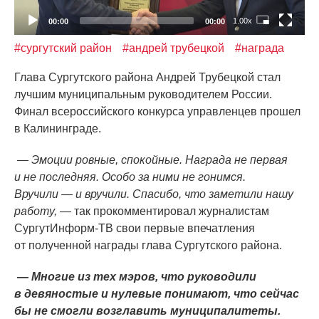
1.00x
00:00
00:00
#сургутский район
#андрей трубецкой
#награда
Глава Сургутского района Андрей Трубецкой стал
лучшим муниципальным руководителем России.
Финал всероссийского конкурса управленцев прошел
в Калининграде.
— Эмоции ровные, спокойные. Награда не первая
и не последняя. Особо за ними не гонимся.
Вручили — и вручили. Спасибо, что заметили нашу
работу,
— так прокомментировал журналистам
СургутИнформ-ТВ свои первые впечатления
от полученной награды глава Сургутского района.
— Многие из тех мэров, что руководили
в девяностые и нулевые понимают, что сейчас
бы не смогли возглавить муниципалитеты.