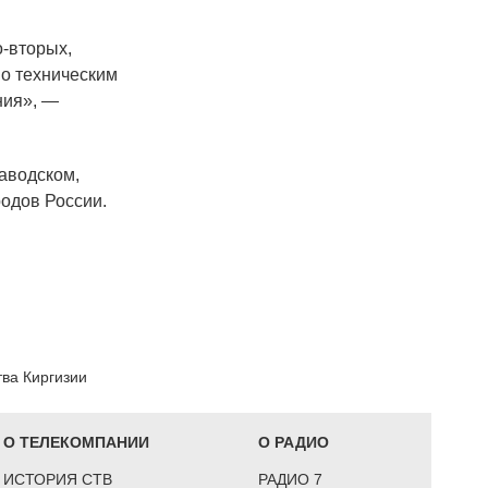
о-вторых,
по техническим
ния», —
заводском,
родов России.
ва Киргизии
О ТЕЛЕКОМПАНИИ
О РАДИО
ИСТОРИЯ СТВ
РАДИО 7