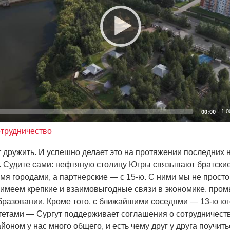
1.0
00:00
отрудничество
т дружить. И успешно делает это на протяжении последних 
. Судите сами: нефтяную столицу Югры связывают братски
ьмя городами, а партнерские — с 15-ю. С ними мы не прост
а имеем крепкие и взаимовыгодные связи в экономике, про
образовании. Кроме того, с ближайшими соседями — 13-ю ю
етами — Сургут поддерживает соглашения о сотрудничест
йоном у нас много общего, и есть чему друг у друга поучить