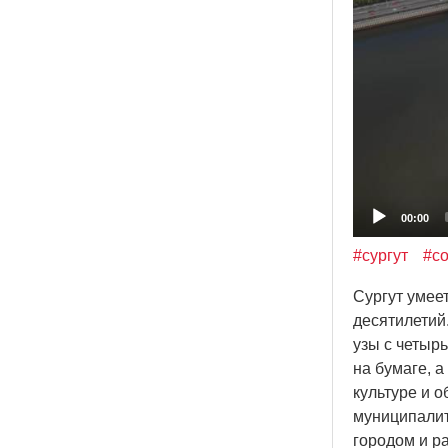
00:00
#сургут
#с
Сургут умее
десятилетий
узы с четыр
на бумаге, 
культуре и 
муниципалит
городом и ра