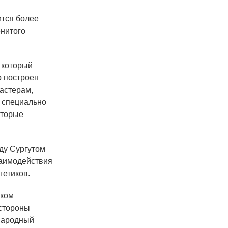
ится более
енитого
 который
о построен
мастерам,
 специально
оторые
ду Сургутом
заимодействия
гетиков.
ском
 стороны
ународный