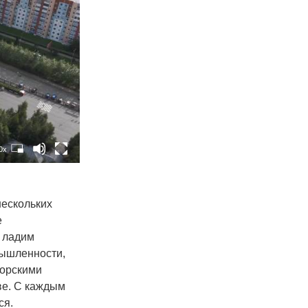
0x
нескольких
е
о ладим
мышленности,
горскими
ве. С каждым
ся.