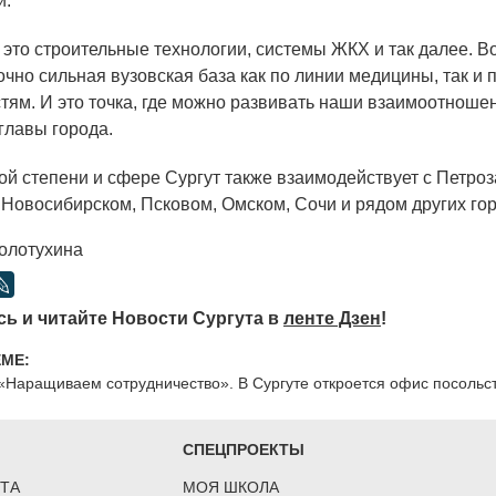
й.
 это строительные технологии, системы ЖКХ и так далее. В
очно сильная вузовская база как по линии медицины, так и 
тям. И это точка, где можно развивать наши взаимоотноше
главы города.
ной степени и сфере Сургут также взаимодействует с Петро
 Новосибирском, Псковом, Омском, Сочи и рядом других го
олотухина
ь и читайте Новости Сургута в
ленте Дзен
!
ЕМЕ:
«Наращиваем сотрудничество». В Сургуте откроется офис посольст
СПЕЦПРОЕКТЫ
ТА
МОЯ ШКОЛА