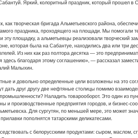
абантуй. Яркий, колоритный праздник, который прошел в С
ск
, как творческая бригада Альметьевского района, обеспеч
самого праздника, проходящего на площади. Мы помогали 
и эту площадку, а альметьевцы реализовали творческий за
оне, которая была на Сабантуе, находились два или три де
телей. Из них как раз полтора десятка — это предпринимат
 здесь благодаря этому соглашению», — рассказал замест
алий Малыхин.
ятные и довольно определенные цели возложены на это со
ут дать друг другу две нефтяные столицы помимо взаимоде
и промышленности? Наладить товарооборот. Это один из пун
ны и производственные предприятия городов, и бизнес-со
ьметьевска. Для сургутян, по меньшей мере, это может знач
 прилавки пополнятся татарскими деликатесами.
оседствовать с белорусскими продуктами: сыром, маслом, с