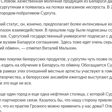
Словом, качественная молочная продукция из Беларуси д
сургутянам и появилась на полках магазинов неспроста. В 
 городом-побратимом Сургута.
кий
статус, он, конечно, предполагает более интенсивные к
пазон взаимодействия. В прошлом году были подписаны с
узов. Сургутский государственный университет подписал с 
и вузами Беларуси соглашение. Здесь тоже идет очень сер
кий обмен», — отметил Виталий Малыхин.
имо покупки белорусских продуктов, у сургутян чуть позже 
 ездить на обучение в Беларусь по обмену. Обогащается Су
: в рамках этих отношений местные артисты участвуют в гом
творчества, а белорусские ансамбли ежегодно выступают 
и это еще не все.
ще один город и еще одна нефтяная столица, с которой Сур
л партнерские связи. Казалось бы, что нашу сторону привле
, что из практик Грозного можно применить у нас дома? От