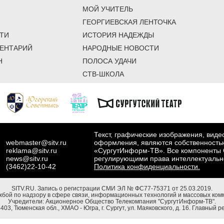
МОЙ УЧИТЕЛЬ
ГЕОРГИЕВСКАЯ ЛЕНТОЧКА
ТИ
ИСТОРИЯ НАДЕЖДЫ
ЕНТАРИЙ
НАРОДНЫЕ НОВОСТИ
Н
ПОЛОСА УДАЧИ
СТВ-ШКОЛА
Текст, графические изображения, вид
webmaster@sitv.ru
оформления, являются собственность
reklama@sitv.ru
«СургутИнформ-ТВ». Все компоненты 
news@sitv.ru
регулирующими права интеллектуальн
(3462)22-10-42
Политика конфиденциальности.
SITV.RU.
Запись о регистрации СМИ ЭЛ № ФС77-75371 от 25.03.2019.
бой по надзору в сфере связи, информационных технологий и массовых комм
Учредители: Акционерное Общество Телекомпания "СургутИнформ-ТВ".
03, Тюменская обл., ХМАО - Югра, г. Сургут, ул. Маяковского, д. 16. Главный р