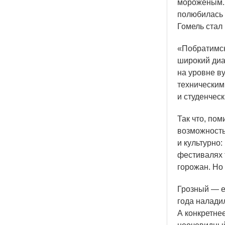
мороженым. 
полюбилась 
Гомель стал
«Побратимс
широкий диа
на уровне в
техническим
и студенчес
Так что, пом
возможность
и культурно
фестивалях 
горожан. Но 
Грозный — е
года налади
А конкретнее