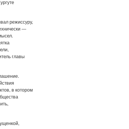
ургуте
ивал режиссуру,
технически —
мысел.
сятка
ели,
итель главы
глашение.
йствия
ктов, в котором
общества
ить,
гущенкой,