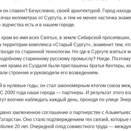
м он славен? Безусловно, своей архитектурой. Город наход
сячах километрах от Сургута, и тем не менее частичка знам
 зодчества есть и в нашем городе.
храм во имя всех Святых, в земле Сибирской просиявших,
а территории комплекса
«Старый
Сургут», знаменит тем, чт
гвоздя по старинной технологии. Но где в Сургуте взяться 
одобному старинному русскому промыслу? Нигде. Поэтому
ния храма из Суздаля были приглашены братья Кехтеры, к
али строение и руководили его возведением.
 в нулевые годы, он стал закономерным итогом союза меж
 С 2000 года наши города — партнеры. И результат этого в
гут воочию наблюдать каждый день, проходя по улице Энер
давно заключенное соглашение о партнерстве с Альметьев
Татарстан. Оно стало подтверждением тех связей, которые
более 20 лет. Очередной плод совместного труда — межд