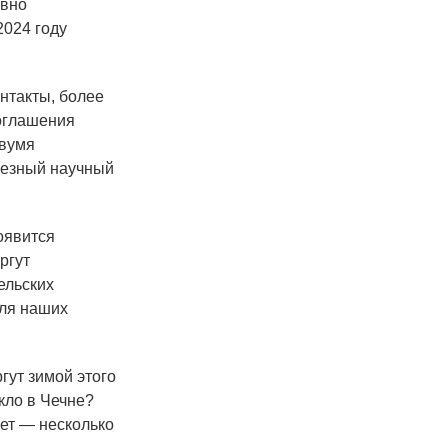
авно
2024 году
онтакты, более
оглашения
двумя
ьезный научный
появится
ргут
ельских
для наших
гут зимой этого
кло в Чечне?
вет — несколько