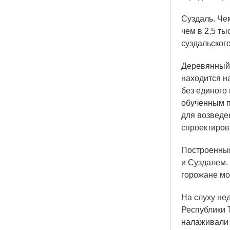
Суздаль. Че
чем в 2,5 ты
суздальского
Деревянный 
находится н
без единого 
обученным п
для возведе
спроектиров
Построенный
и Суздалем.
горожане мо
На слуху не
Республики 
налаживали 