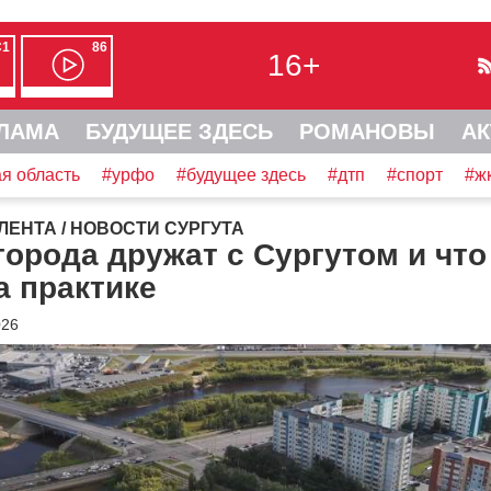
С1
86
16+
ЛАМА
БУДУЩЕЕ ЗДЕСЬ
РОМАНОВЫ
АК
я область
#урфо
#будущее здесь
#дтп
#спорт
#ж
ЛЕНТА
/
НОВОСТИ СУРГУТА
города дружат с Сургутом и что
а практике
026