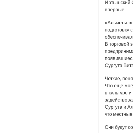
Иртышский С
впервые.
«Альметьев
подготовку 
обеспечивал
В торговой з
предпринима
появившиеся
Сургута Вит
Четкие, пон
Что еще мог
в культуре 
задействова
Сургута и Ал
что местные
Они будут с