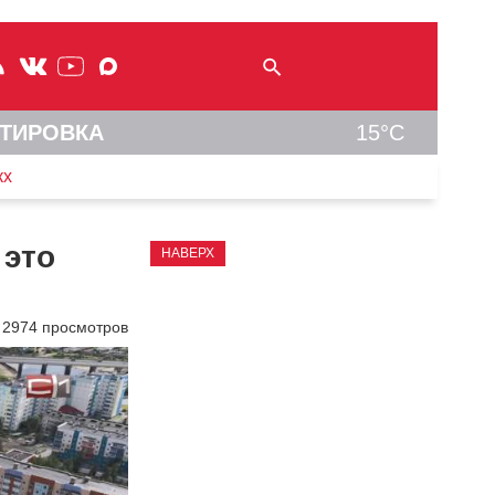
ТИРОВКА
15°C
кх
 это
НАВЕРХ
2974 просмотров