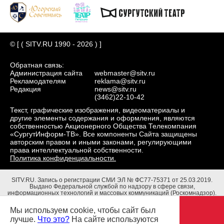
© [ ( SITV.RU 1990 - 2026 ) ]
Обратная связь:
Администрация сайта
webmaster@sitv.ru
Рекламодателям
reklama@sitv.ru
Редакция
news@sitv.ru
(3462)22-10-42
Текст, графические изображения, видеоматериалы и
другие элементы содержания и оформления, являются
собственностью Акционерного Общества Телекомпания
«СургутИнформ-ТВ». Все компоненты Сайта защищены
авторским правом и иными законами, регулирующими
права интеллектуальной собственности.
Политика конфиденциальности.
SITV.RU.
Запись о регистрации СМИ ЭЛ № ФС77-75371 от 25.03.2019.
Выдано Федеральной службой по надзору в сфере связи,
информационных технологий и массовых коммуникаций (Роскомнадзор).
Учредители: Акционерное Общество Телекомпания "СургутИнформ-ТВ".
Адрес редакции: 628403, Тюменская обл., ХМАО - Югра, г. Сургут, ул.
Мы используем cookie, чтобы сайт был
Маяковского, д. 16. Главный редактор: Чубенко В.Л.
лучше.
Что это?
На сайте используются