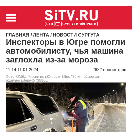
ГЛАВНАЯ
/
ЛЕНТА
/
НОВОСТИ СУРГУТА
Инспекторы в Югре помогли
автомобилисту, чья машина
заглохла из-за мороза
11:14 11.01.2024
2682 просмотров
Фото: ОМВД России по г.Югорску, https://86.xn--b1aew.xn--
p1ai/news/item/45738966/