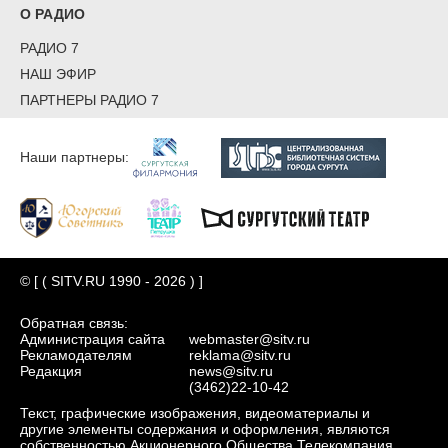
О РАДИО
РАДИО 7
НАШ ЭФИР
ПАРТНЕРЫ РАДИО 7
Наши партнеры:
© [ ( SITV.RU 1990 - 2026 ) ]
Обратная связь:
Администрация сайта
webmaster@sitv.ru
Рекламодателям
reklama@sitv.ru
Редакция
news@sitv.ru
(3462)22-10-42
Текст, графические изображения, видеоматериалы и
другие элементы содержания и оформления, являются
собственностью Акционерного Общества Телекомпания