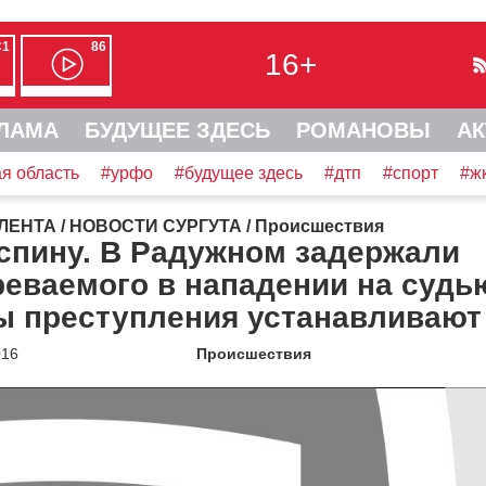
С1
86
16+
ЛАМА
БУДУЩЕЕ ЗДЕСЬ
РОМАНОВЫ
АК
я область
#урфо
#будущее здесь
#дтп
#спорт
#ж
ЛЕНТА
/
НОВОСТИ СУРГУТА
/
Происшествия
спину. В Радужном задержали
еваемого в нападении на судь
ы преступления устанавливают
016
Происшествия