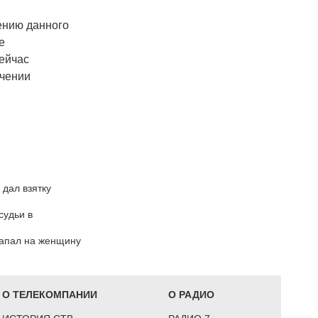
ению данного
е
сейчас
ючении
дал взятку
судьи в
напал на женщину
О ТЕЛЕКОМПАНИИ
О РАДИО