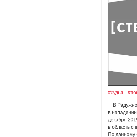
#судья
#по
В Радужном
в нападении
декабря 201
в область с
По данному 