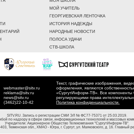
ТА
МОЯ ШКОЛА
МОЙ УЧИТЕЛЬ
ГЕОРГИЕВСКАЯ ЛЕНТОЧКА
ТИ
ИСТОРИЯ НАДЕЖДЫ
ЕНТАРИЙ
НАРОДНЫЕ НОВОСТИ
Н
ПОЛОСА УДАЧИ
СТВ-ШКОЛА
Текст, графические изображения, вид
webmaster@sitv.ru
оформления, являются собственность
reklama@sitv.ru
«СургутИнформ-ТВ». Все компоненты 
news@sitv.ru
регулирующими права интеллектуальн
(3462)22-10-42
Политика конфиденциальности.
SITV.RU.
Запись о регистрации СМИ ЭЛ № ФС77-75371 от 25.03.2019.
бой по надзору в сфере связи, информационных технологий и массовых комм
Учредители: Акционерное Общество Телекомпания "СургутИнформ-ТВ".
03, Тюменская обл., ХМАО - Югра, г. Сургут, ул. Маяковского, д. 16. Главный р