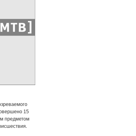
озреваемого
совершено 15
им предметом
оисшествия.