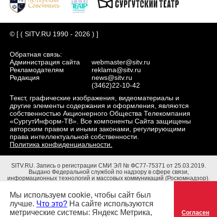
© [ ( SITV.RU 1990 - 2026 ) ]
Обратная связь:
Администрация сайта
webmaster@sitv.ru
Рекламодателям
reklama@sitv.ru
Редакция
news@sitv.ru
(3462)22-10-42
Текст, графические изображения, видеоматериалы и
другие элементы содержания и оформления, являются
собственностью Акционерного Общества Телекомпания
«СургутИнформ-ТВ». Все компоненты Сайта защищены
авторским правом и иными законами, регулирующими
права интеллектуальной собственности.
Политика конфиденциальности.
SITV.RU.
Запись о регистрации СМИ ЭЛ № ФС77-75371 от 25.03.2019.
Выдано Федеральной службой по надзору в сфере связи,
информационных технологий и массовых коммуникаций (Роскомнадзор).
Учредители: Акционерное Общество Телекомпания "СургутИнформ-ТВ".
Адрес редакции: 628403, Тюменская обл., ХМАО - Югра, г. Сургут, ул.
Мы используем cookie, чтобы сайт был
Маяковского, д. 16. Главный редактор: Чубенко В.Л.
лучше.
Что это?
На сайте используются
метрические системы: Яндекс Метрика,
Согласен