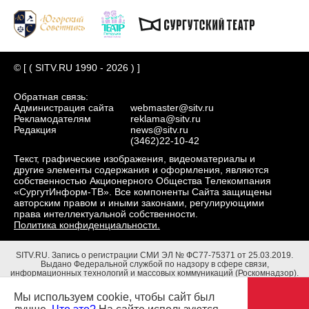
© [ ( SITV.RU 1990 - 2026 ) ]
Обратная связь:
Администрация сайта
webmaster@sitv.ru
Рекламодателям
reklama@sitv.ru
Редакция
news@sitv.ru
(3462)22-10-42
Текст, графические изображения, видеоматериалы и
другие элементы содержания и оформления, являются
собственностью Акционерного Общества Телекомпания
«СургутИнформ-ТВ». Все компоненты Сайта защищены
авторским правом и иными законами, регулирующими
права интеллектуальной собственности.
Политика конфиденциальности.
SITV.RU.
Запись о регистрации СМИ ЭЛ № ФС77-75371 от 25.03.2019.
Выдано Федеральной службой по надзору в сфере связи,
информационных технологий и массовых коммуникаций (Роскомнадзор).
Учредители: Акционерное Общество Телекомпания "СургутИнформ-ТВ".
Адрес редакции: 628403, Тюменская обл., ХМАО - Югра, г. Сургут, ул.
Мы используем cookie, чтобы сайт был
Маяковского, д. 16. Главный редактор: Чубенко В.Л.