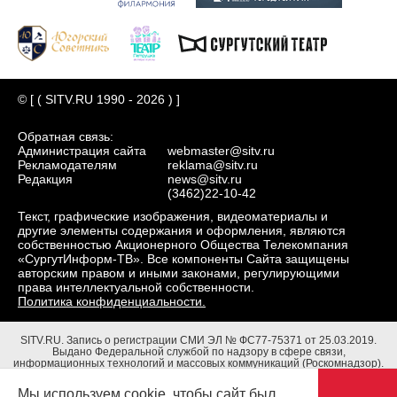
© [ ( SITV.RU 1990 - 2026 ) ]
Обратная связь:
Администрация сайта
webmaster@sitv.ru
Рекламодателям
reklama@sitv.ru
Редакция
news@sitv.ru
(3462)22-10-42
Текст, графические изображения, видеоматериалы и
другие элементы содержания и оформления, являются
собственностью Акционерного Общества Телекомпания
«СургутИнформ-ТВ». Все компоненты Сайта защищены
авторским правом и иными законами, регулирующими
права интеллектуальной собственности.
Политика конфиденциальности.
SITV.RU.
Запись о регистрации СМИ ЭЛ № ФС77-75371 от 25.03.2019.
Выдано Федеральной службой по надзору в сфере связи,
информационных технологий и массовых коммуникаций (Роскомнадзор).
Учредители: Акционерное Общество Телекомпания "СургутИнформ-ТВ".
Адрес редакции: 628403, Тюменская обл., ХМАО - Югра, г. Сургут, ул.
Мы используем cookie, чтобы сайт был