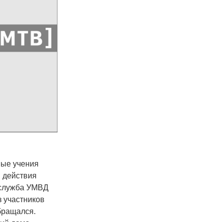
ные учения
 действия
-служба УМВД
 участников
бращался.