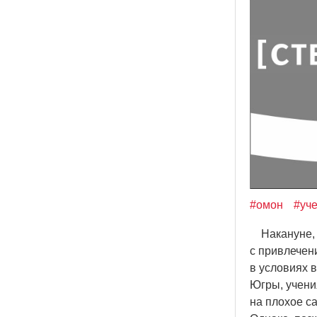
#омон
#уч
Накануне, 2
с привлечен
в условиях 
Югры, учени
на плохое с