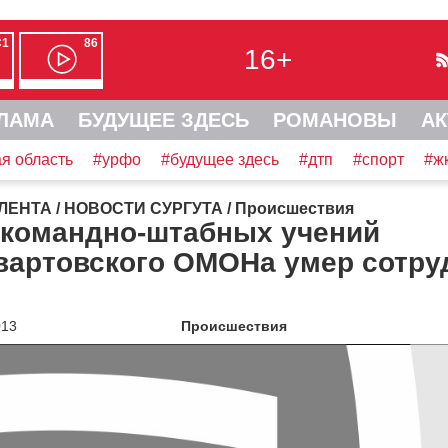
С1
86
16+
ЛАМА
БУДУЩЕЕ ЗДЕСЬ
РОМАНОВЫ
АК
я область
#урфо
#будущее здесь
#дтп
#спорт
#ж
ЛЕНТА
/
НОВОСТИ СУРГУТА
/
Происшествия
 командно-штабных учений
вартовского ОМОНа умер сотру
013
Происшествия