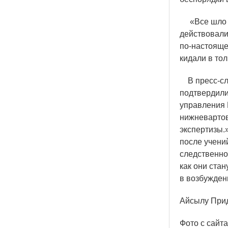
«
Все шло 
действовали
по-настояще
кидали в то
В пресс-слу
подтвердили
управления 
нижневартов
экспертизы.
после учени
следственно
как они стан
в возбужден
Айсылу При
Фото с сайт