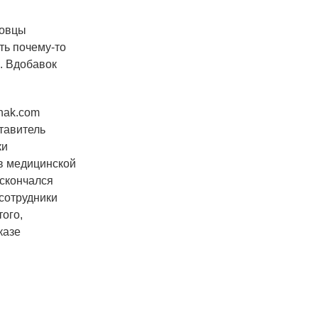
зовцы
ть почему-то
. Вдобавок
nak.com
тавитель
ки
в медицинской
 скончался
сотрудники
ого,
казе