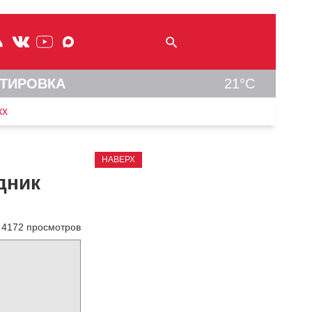
ТИРОВКА
21°C
кх
НАВЕРХ
дник
4172 просмотров