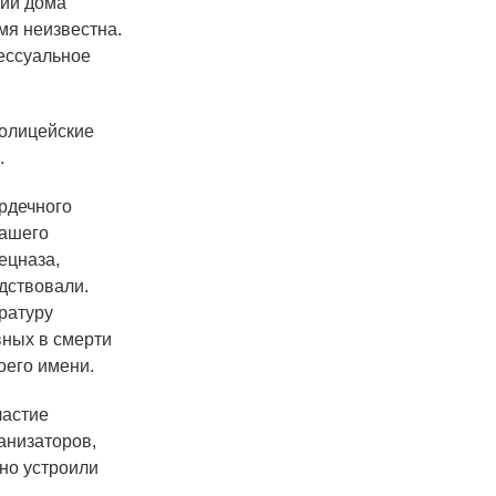
ний дома
мя неизвестна.
ессуальное
полицейские
.
ердечного
нашего
ецназа,
дствовали.
уратуру
вных в смерти
оего имени.
частие
анизаторов,
но устроили