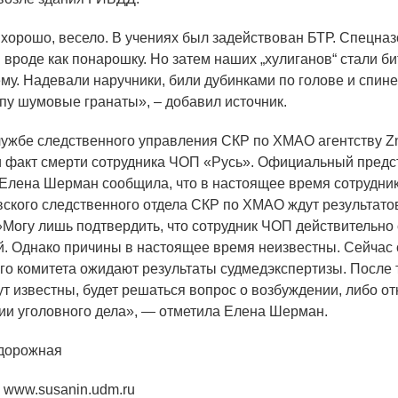
хорошо, весело. В учениях был задействован БТР. Спецна
 вроде как понарошку. Но затем наших „хулиганов“ стали би
му. Надевали наручники, били дубинками по голове и спине
лпу шумовые гранаты», – добавил источник.
жбе следственного управления СКР по ХМАО агентству Z
 факт смерти сотрудника ЧОП
«
Русь». Официальный предс
Елена Шерман сообщила, что в настоящее время сотрудни
ского следственного отдела СКР по ХМАО ждут результато
»Могу лишь подтвердить, что сотрудник ЧОП действительно
й. Однако причины в настоящее время неизвестны. Сейчас 
го комитета ожидают результаты судмедэкспертизы. После т
ут известны, будет решаться вопрос о возбуждении, либо от
ии уголовного дела», — отметила Елена Шерман.
дорожная
а www.susanin.udm.ru