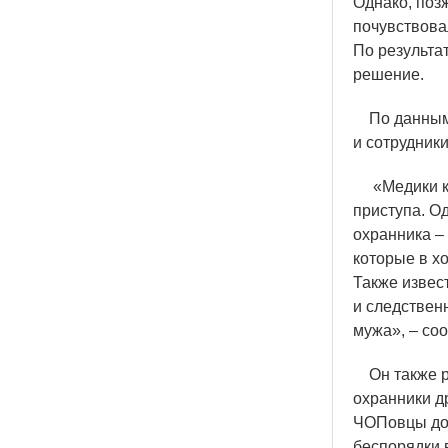
Однако, поз
почувствова
По результа
решение.
По данным а
и сотрудник
«
Медики к
приступа. О
охранника –
которые в х
Также извес
и следствен
мужа», – со
Он также ра
охранники д
ЧОПовцы дол
беспорядки 