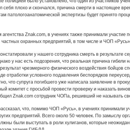
же полицией было установлено, что один из участников уче
л себя плохо и скончался, причина смерти в настоящее вре
там патологоанатомической экспертизы будет принято проц
гентства Znak.com, в учениях также принимали участие 
и частных охранных предприятий, в том числе и ЧОП
«
Русь»
онстатировали у нашего сотрудника смерть в результате с
днако у нас есть подозрения, что реальная причина гибели 
 результат чрезмерного физического воздействия бойцов сп
оде отработки условного подавления беспорядков переусер
тно, что супруга погибшего уже написала заявление в прок
ный комитет с просьбой провести проверку и наказать вино
общил Znak.com сотрудник ЧОПа, решивший не называть св
ссказал, что, помимо ЧОП
«
Русь», в учениях принимали у
ругих предприятий. Всего около 50 человек. По замыслу орг
жны были выступать в роли хулиганов, которые неожидан
возле здания ГИБДД.