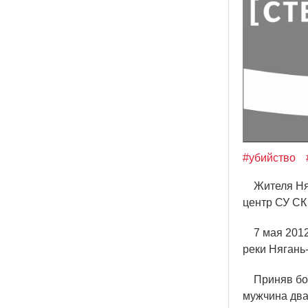
#убийство
Жителя Няга
центр СУ СК
7 мая 2012 
реки Нягань
Приняв боль
мужчина два