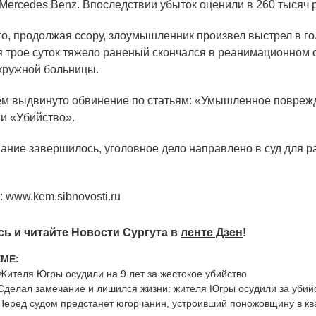
Mercedes Benz. Впоследствии убыток оценили в 260 тысяч
, продолжая ссору, злоумышленник произвел выстрел в го
тя трое суток тяжело раненый скончался в реанимационном 
окружной больницы.
 выдвинуто обвинение по статьям:
«
Умышленное поврежд
 и
«
Убийство».
ие завершилось, уголовное дело направлено в суд для р
а: www.kem.sibnovosti.ru
ь и читайте Новости Сургута в
ленте Дзен
!
ЕМЕ:
Жителя Югры осудили на 9 лет за жестокое убийство
Сделал замечание и лишился жизни: жителя Югры осудили за убий
Перед судом предстанет югорчанин, устроивший поножовщину в кв