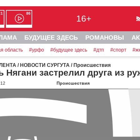
С1
86
16+
ЛАМА
БУДУЩЕЕ ЗДЕСЬ
РОМАНОВЫ
АК
я область
#урфо
#будущее здесь
#дтп
#спорт
#ж
ЛЕНТА
/
НОВОСТИ СУРГУТА
/
Происшествия
 Нягани застрелил друга из ру
012
Происшествия