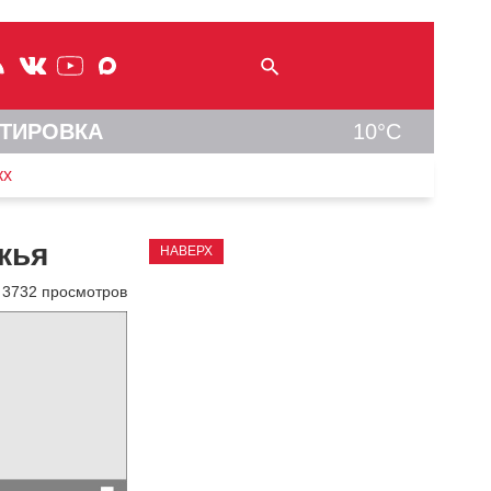
ТИРОВКА
10°C
кх
жья
НАВЕРХ
3732 просмотров