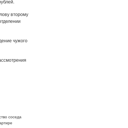
 рублей.
лову второму
отделении
ение чужого
ассмотрения
ство соседа
артире