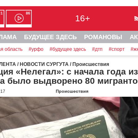
С1
86
16+
ЛАМА
БУДУЩЕЕ ЗДЕСЬ
РОМАНОВЫ
АК
я область
#урфо
#будущее здесь
#дтп
#спорт
#ж
ЛЕНТА
/
НОВОСТИ СУРГУТА
/
Происшествия
ия «Нелегал»: с начала года из
та было выдворено 80 мигрант
017
Происшествия