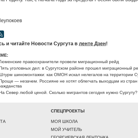
еупокоев
ь и читайте Новости Сургута в
ленте Дзен
!
ЕМЕ:
Тюменские правоохранители провели миграционный рейд
Пять уголовных дел: в Сургутском районе прошел миграционный р
Штурм шиномонтажки: как ОМОН искал нелегалов на территории С
Проще — незачем. Россияне не хотят облегчать выходцам из стра
ражданства
На Север любой ценой. Сколько мигрантов сегодня нужно Сургуту?
СПЕЦПРОЕКТЫ
ТА
МОЯ ШКОЛА
МОЙ УЧИТЕЛЬ
ГЕОРГИЕВСКАЯ ЛЕНТОЧКА