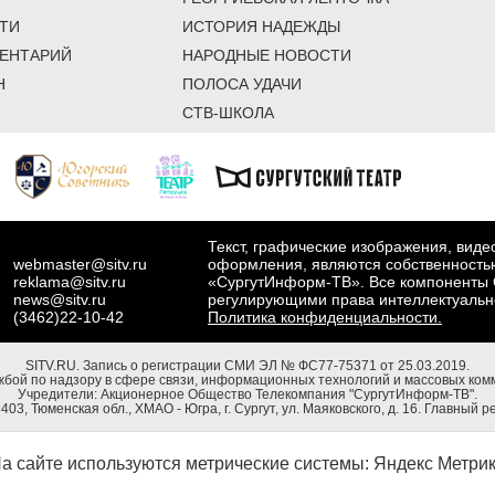
ТИ
ИСТОРИЯ НАДЕЖДЫ
ЕНТАРИЙ
НАРОДНЫЕ НОВОСТИ
Н
ПОЛОСА УДАЧИ
СТВ-ШКОЛА
Текст, графические изображения, вид
webmaster@sitv.ru
оформления, являются собственность
reklama@sitv.ru
«СургутИнформ-ТВ». Все компоненты 
news@sitv.ru
регулирующими права интеллектуальн
(3462)22-10-42
Политика конфиденциальности.
SITV.RU.
Запись о регистрации СМИ ЭЛ № ФС77-75371 от 25.03.2019.
бой по надзору в сфере связи, информационных технологий и массовых комм
Учредители: Акционерное Общество Телекомпания "СургутИнформ-ТВ".
03, Тюменская обл., ХМАО - Югра, г. Сургут, ул. Маяковского, д. 16. Главный р
а сайте используются метрические системы: Яндекс Метрика, Р