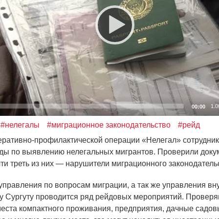
1.0
00:00
#нелегалы
#миграционное законодательство
#рейд
еративно-профилактической операции
«
Нелегал» сотрудни
ды по выявлению нелегальных мигрантов. Проверили доку
чти треть из них — нарушители миграционного законодатель
правления по вопросам миграции, а так же управления вн
ду Сургуту проводится ряд рейдовых мероприятий. Провер
места компактного проживания, предприятия, дачные садо