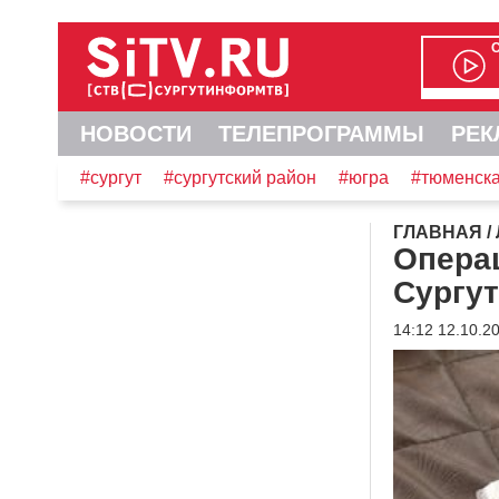
НОВОСТИ
ТЕЛЕПРОГРАММЫ
РЕК
#сургут
#сургутский район
#югра
#тюменска
ГЛАВНАЯ
/
Операц
Сургу
14:12 12.10.2
Видеоплеер