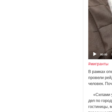
00:00
#мигранты
В рамках оп
провели рей
человек. По
«
Силами у
дел по горо
гостиницы, 