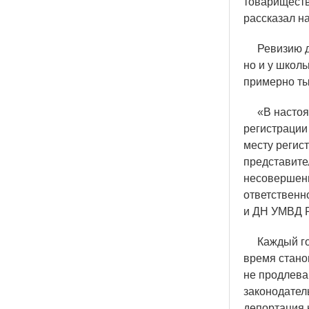
товариществ
рассказал н
Ревизию док
но и у школ
примерно ты
«
В настоя
регистрации
месту регис
представите
несовершенн
ответственн
и ДН УМВД Р
Каждый год 
время стано
не продлева
законодател
депортация 