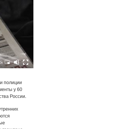
0x
ки полиции
менты у 60
ства России.
утренних
яются
вые