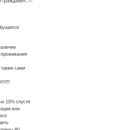
е граждане», —
обучается
наличие
а проживания
 также сами
 ОУУП
но 10% спустя
рации или
ого
зить
ворены 80