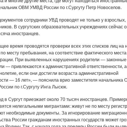
а и многие другие места, где могут находиться иностранны
ачальник ОВМ УМВД России по г.Сургуту Петр Новоселов.
ументов сотрудники УВД проводят не только у взрослых,
ьников. В сургутских образовательных учреждениях сейчас 
сяча иностранцев.
щее время проводятся проверки всех этих списков лиц на 
 по месту пребывания, на соответствие фактического мест
трации. При выявленных нарушениях родители — законные
ли — привлекаются к административной ответственности, а
олетие, если они достигли возраста административной
ости — 16 лет», — пояснила врио заместителя начальника
оссии по г.Сургуту Инга Лысюк.
в Сургут приезжает около 70 тысяч иностранцев. Пример
вятся нелегальными мигрантами: живут не по месту регист
ют необходимые документы. За игнорирование миграционн
ьства России гражданам иностранных государств может гро
на Родину. Так, с начала года за пределы России были выд