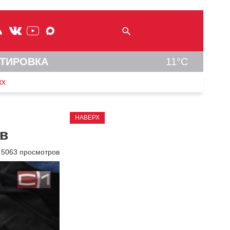
ТИРОВКА
11°C
кх
НАВЕРХ
ов
5063 просмотров