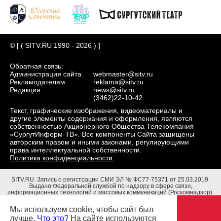
© [ ( SITV.RU 1990 - 2026 ) ]
Обратная связь:
Администрация сайта
webmaster@sitv.ru
Рекламодателям
reklama@sitv.ru
Редакция
news@sitv.ru
(3462)22-10-42
Текст, графические изображения, видеоматериалы и
другие элементы содержания и оформления, являются
собственностью Акционерного Общества Телекомпания
«СургутИнформ-ТВ». Все компоненты Сайта защищены
авторским правом и иными законами, регулирующими
права интеллектуальной собственности.
Политика конфиденциальности.
SITV.RU.
Запись о регистрации СМИ ЭЛ № ФС77-75371 от 25.03.2019.
Выдано Федеральной службой по надзору в сфере связи,
информационных технологий и массовых коммуникаций (Роскомнадзор).
Учредители: Акционерное Общество Телекомпания "СургутИнформ-ТВ".
Адрес редакции: 628403, Тюменская обл., ХМАО - Югра, г. Сургут, ул.
Мы используем cookie, чтобы сайт был
Маяковского, д. 16. Главный редактор: Чубенко В.Л.
лучше.
Что это?
На сайте используются