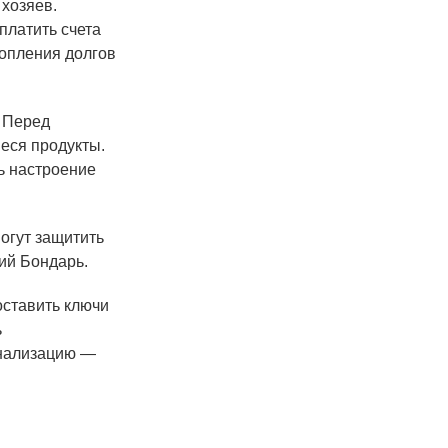
 хозяев.
платить счета
копления долгов
. Перед
еся продукты.
ь настроение
огут защитить
ий Бондарь.
оставить ключи
ь
гнализацию —