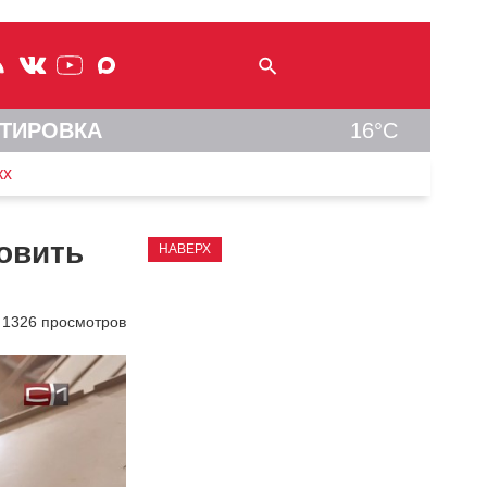
ТИРОВКА
16°C
кх
товить
НАВЕРХ
1326 просмотров