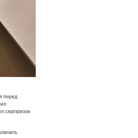
ья перед
нил
ых сюрпризов
тключить