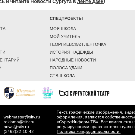
ь и читайте Новости Сургута в
ленте Дзен
!
СПЕЦПРОЕКТЫ
ТА
МОЯ ШКОЛА
МОЙ УЧИТЕЛЬ
ГЕОРГИЕВСКАЯ ЛЕНТОЧКА
ТИ
ИСТОРИЯ НАДЕЖДЫ
ЕНТАРИЙ
НАРОДНЫЕ НОВОСТИ
Н
ПОЛОСА УДАЧИ
СТВ-ШКОЛА
Текст, графические изображения, вид
webmaster@sitv.ru
оформления, являются собственность
reklama@sitv.ru
«СургутИнформ-ТВ». Все компоненты 
news@sitv.ru
регулирующими права интеллектуальн
(3462)22-10-42
Политика конфиденциальности.