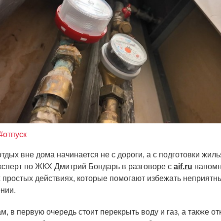
#отпуск
тдых вне дома начинается не с дороги, а с подготовки жил
ксперт по ЖКХ Дмитрий Бондарь в разговоре с
aif.ru
напом
х простых действиях, которые помогают избежать неприятн
нии.
м, в первую очередь стоит перекрыть воду и газ, а также о