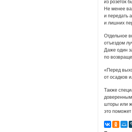
из розеток 
Не менее ва
и передать 
и лишних пе
Отдельное в
отъездом лу
Даже один з
по возвраще
«Перед
выхо
от осадков 
Также специ
доверенным 
шторы или ж
это поможет