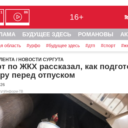
С1
86
16+
ЛАМА
БУДУЩЕЕ ЗДЕСЬ
РОМАНОВЫ
АК
я область
#урфо
#будущее здесь
#дтп
#спорт
#ж
ЛЕНТА
/
НОВОСТИ СУРГУТА
т по ЖКХ рассказал, как подго
ру перед отпуском
026
ргутИнформ-ТВ