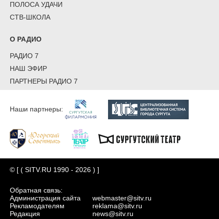
ПОЛОСА УДАЧИ
СТВ-ШКОЛА
О РАДИО
РАДИО 7
НАШ ЭФИР
ПАРТНЕРЫ РАДИО 7
Наши партнеры:
© [ ( SITV.RU 1990 - 2026 ) ]
Обратная связь:
Администрация сайта
webmaster@sitv.ru
Рекламодателям
reklama@sitv.ru
Редакция
news@sitv.ru