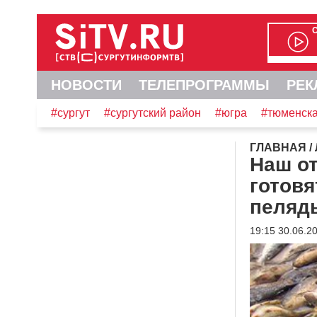
НОВОСТИ
ТЕЛЕПРОГРАММЫ
РЕК
#сургут
#сургутский район
#югра
#тюменска
ГЛАВНАЯ
/
Наш о
готов
пеляд
19:15 30.06.2
Видеоплеер