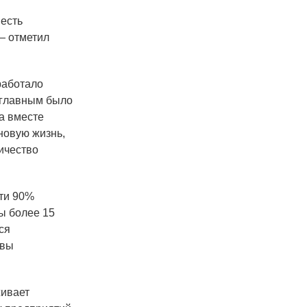
есть
— отметил
работало
, главным было
 а вместе
 новую жизнь,
ичество
ти 90%
ы более 15
ся
авы
живает