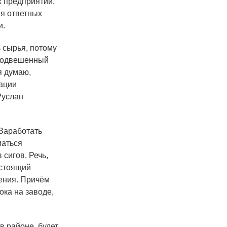
х предприятий.
я ответных
и.
 сырья, потому
 подвешенный
я думаю,
ации
Руслан
Заработать
маться
сигов. Речь,
астоящий
рения. Причём
ка на заводе,
в районе, будет