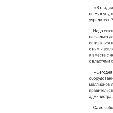
«
В стади
по муксуну,
учредитель
Надо сказа
несколько д
оставаться н
с ним и взгл
а вместе с 
с властями 
«
Сегодня
оборудовани
миллионов л
правительст
администрац
Само собой,