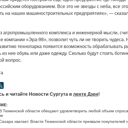
ссийским оборудованием. Все это не звезды с неба, все эт
ть на наших машиностроительных предприятиях», — сказа
 агропромышленного комплекса и инженерной мысли, счи
ве компании
«
Эра-98», позволит чуть ли не творить чудеса.
азвитию технопарка появится возможность обрабатывать ры
 из нее обувь или даже одежду. Сколько будут стоить ботин
ой вопрос.
га
ь и читайте Новости Сургута в
ленте Дзен
!
ЕМЕ:
В Тюменской области обещают удовлетворить любой объем спроса
ие
Сахара хватает. Власти Тюменской области призвали покупателей 