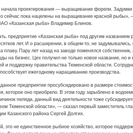
и начала проектирования — выращивание форели. Задумки 
 но сейчас пока нацелены на выращивание красной рыбы», 
 ЗАО
«
Казанская рыба» Владимир Блинов.
ть, предприятие
«
Казанская рыба» под другим названием 
есятков лет. И о расширении, в общем-то, не задумывались
а плаву. Пару лет назад на заводе поменялся собственник,
яды на бизнес. Цех получил не только новое название, но и
ней и поддержку правительства Тюменской области. Сотрудн
способствует ежегодному наращиванию производства.
 данное предприятие просубсидировано в размере стоимос
я, которое оно приобрело. В этом году зарыблено в водоем
ичинок пеляди, данный вид деятельности тоже субсидирует
вом Тюменской области», — сказал первый заместитель гл
ии Казанского района Сергей Долгих.
 это не единственное рыбное хозяйство, которое поддер