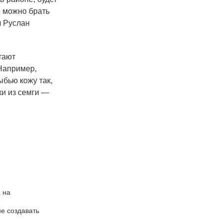
о можно брать
л Руслан
тают
 Например,
бью кожу так,
ки из семги —
 на
не создавать