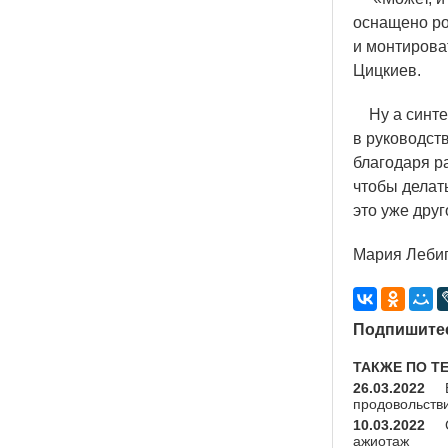
оснащено ро
и монтирова
Цицкиев.
Ну а синтез
в руководст
благодаря р
чтобы делать
это уже друг
Мария Леби
Подпишитес
ТАКЖЕ ПО Т
26.03.2022
продовольств
10.03.2022
ажиотаж