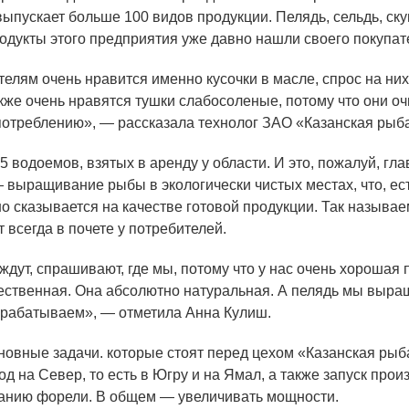
выпускает больше 100 видов продукции. Пелядь, сельдь, ск
одукты этого предприятия уже давно нашли своего покупат
елям очень нравится именно кусочки в масле, спрос на них
кже очень нравятся тушки слабосоленые, потому что они 
употреблению», — рассказала технолог ЗАО
«
Казанская рыб
 водоемов, взятых в аренду у области. И это, пожалуй, гл
 выращивание рыбы в экологически чистых местах, что, ес
о сказывается на качестве готовой продукции. Так называ
 всегда в почете у потребителей.
ждут, спрашивают, где мы, потому что у нас очень хорошая 
чественная. Она абсолютно натуральная. А пелядь мы выра
ерабатываем», — отметила Анна Кулиш.
вные задачи. которые стоят перед цехом
«
Казанская рыба
д на Север, то есть в Югру и на Ямал, а также запуск прои
нию форели. В общем — увеличивать мощности.