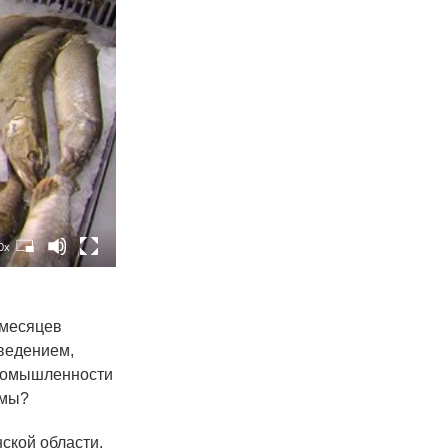
0x
 месяцев
зведением,
промышленности
емы?
ской области.