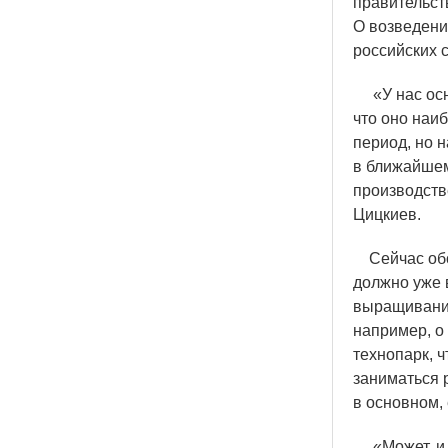
правительст
О возведен
российских 
«
У нас ос
что оно наи
период, но н
в ближайшем
производств
Цицкиев.
Сейчас обст
должно уже в
выращивание
например, о
технопарк, 
заниматься 
в основном,
«
Может, и