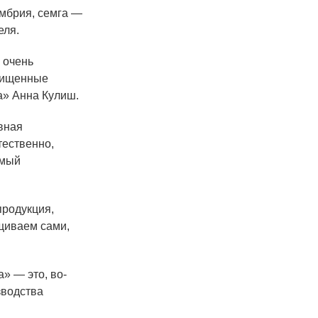
умбрия, семга —
еля.
 очень
очищенные
а» Анна Кулиш.
авная
тественно,
емый
продукция,
щиваем сами,
» — это, во-
зводства