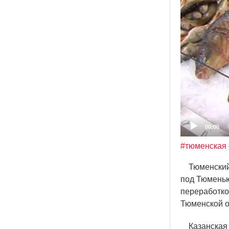
00:00
#тюменская 
Тюменский с
под Тюменью
переработко
Тюменской о
Казанская р