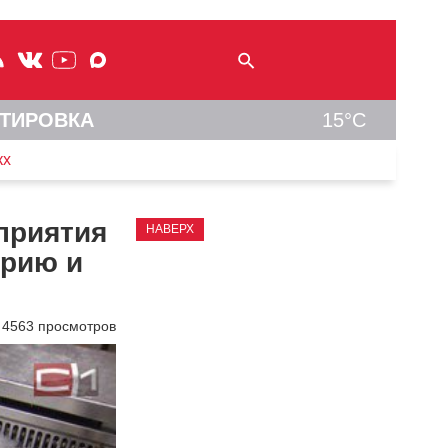
ТИРОВКА
15°C
кх
приятия
НАВЕРХ
брию и
4563 просмотров