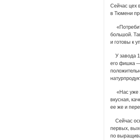
Сейчас цех 
в Тюмени пр
«
Потребит
большой. Та
и готовы к 
У завода 15
его фишка —
положительн
натурпродукт
«
Нас уже 
вкусная, ка
ее же и пер
Сейчас осно
первых, выхо
по выращива