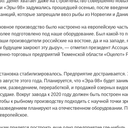
во. Денег хватает даже на строительство совершенно новы
ии
«
Эры-98» задумались прошедшей осенью, после введени
санкций, которые запрещали ввоз рыбы из Норвегии и Дани
новное производство было настроено на европейскую часть
более подготовлено под наше оборудование. Был какой-то
аши производители российские на востоке, да и на западе, 
 будущем закроют эту дыру», — отметил президент Ассоци
енно-торговых предприятий Тюменской области
«
Оцелот» 
ановка стабилизировалось. Предприятие достраивается. 
 августе этого года. Планируется, что
«
Эра-98» будет зани
м, разведением, переработкой, и продажей озерных видов 
 судаке. Вокруг завода к 2020 году должен быть построен н
чтобы к рыбному производству подходить с научной точки з
разведением планируют на отечественном оборудовании. По
 европейское.
 нам придется построить еще одно предприятие
где-нибудь