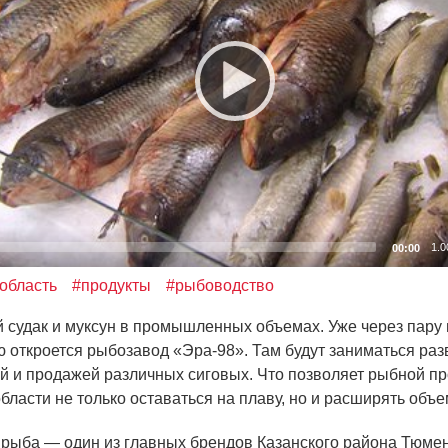
1.0
00:00
область
#продукты
#рыбоводство
удак и муксун в промышленных объемах. Уже через пару
 откроется рыбозавод
«
Эра-98». Там будут заниматься ра
й и продажей различных сиговых. Что позволяет рыбной 
бласти не только оставаться на плаву, но и расширять объ
ыба — один из главных брендов Казанского района Тюмен