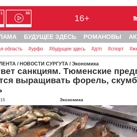
С1
86
16+
ЛАМА
БУДУЩЕЕ ЗДЕСЬ
РОМАНОВЫ
АК
я область
#урфо
#будущее здесь
#дтп
#спорт
#ж
ЛЕНТА
/
НОВОСТИ СУРГУТА
/
Экономика
твет санкциям. Тюменские пред
ятся выращивать форель, скум
ь
015
Экономика