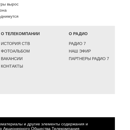
гры вырос
иона
однимутся
О ТЕЛЕКОМПАНИИ
О РАДИО
ИСТОРИЯ СТВ
РАДИО 7
ФОТОАЛЬБОМ
НАШ ЭФИР
ВАКАНСИИ
ПАРТНЕРЫ РАДИО 7
КОНТАКТЫ
еоматериалы и другие элементы содержания и
ю Акционерного Общества Телекомпания