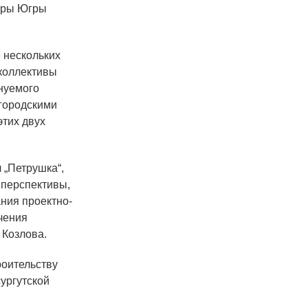
туры Югры
 нескольких
 коллективы
енуемого
 городскими
тих двух
 „Петрушка“,
о перспективы,
ния проектно-
чения
 Козлова.
роительству
сургутской