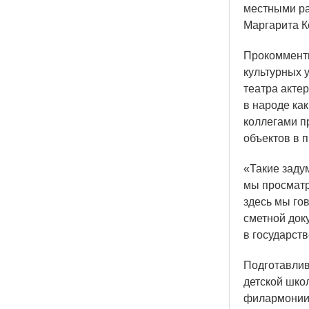
местными ра
Маргарита К
Прокомменти
культурных 
театра актер
в народе как
коллегами п
объектов в 
«Такие
задум
мы просматр
здесь мы го
сметной док
в государст
Подготавлив
детской шко
филармонии