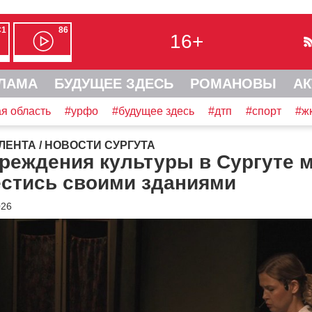
С1
86
16+
ЛАМА
БУДУЩЕЕ ЗДЕСЬ
РОМАНОВЫ
АК
я область
#урфо
#будущее здесь
#дтп
#спорт
#ж
ЛЕНТА
/
НОВОСТИ СУРГУТА
реждения культуры в Сургуте м
естись своими зданиями
026