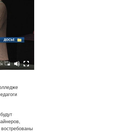
0x
колледже
педагоги
 будут
зайнеров,
нь востребованы