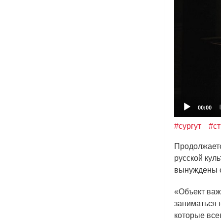
00:00
#сургут
#ст
Продолжаетс
русской куль
вынуждены с
«Объект
важе
заниматься 
которые всег