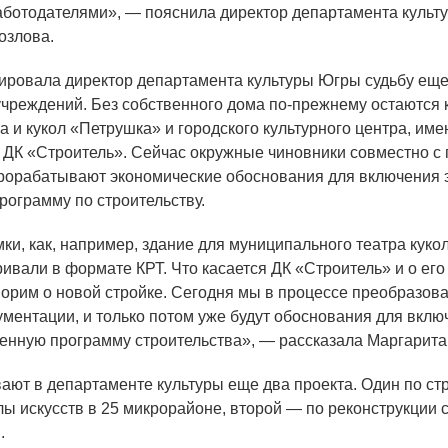
ботодателями», — пояснила директор департамента куль
озлова.
ровала директор департамента культуры Югры судьбу еще
учреждений. Без собственного дома по-прежнему остаются
а и кукол
«Петрушка
» и городского культурного центра, им
 ДК
«Строитель
». Сейчас окружные чиновники совместно с
рорабатывают экономические обоснования для включения э
программу по строительству.
ки, как, например, здание для муниципального театра кукол
ивали в формате КРТ. Что касается ДК
«Строитель
» и о ег
ворим о новой стройке. Сегодня мы в процессе преобразова
ументации, и только потом уже будут обоснования для вклю
венную программу строительства», — рассказала Маргарита
ают в департаменте культуры еще два проекта. Один по ст
лы искусств в 25 микрорайоне, второй — по реконструкции 
.