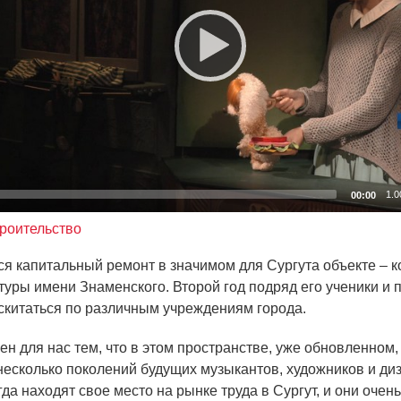
1.0
00:00
роительство
я капитальный ремонт в значимом для Сургута объекте – 
туры имени Знаменского. Второй год подряд его ученики и 
китаться по различным учреждениям города.
н для нас тем, что в этом пространстве, уже обновленном,
несколько поколений будущих музыкантов, художников и ди
да находят свое место на рынке труда в Сургут, и они оче