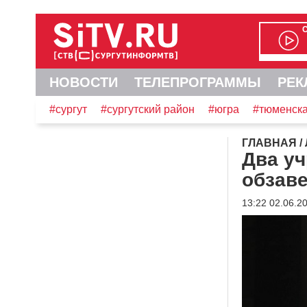
НОВОСТИ
ТЕЛЕПРОГРАММЫ
РЕК
#сургут
#сургутский район
#югра
#тюменска
ГЛАВНАЯ
/
Два уч
обзав
13:22 02.06.2
Видеоплеер