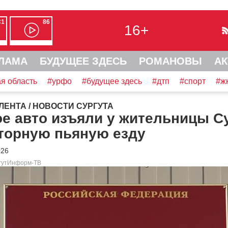
С1
86
16+
ЛАМА
БУДУЩЕЕ ЗДЕСЬ
РОМАНОВЫ
АК
я область
#урфо
#будущее здесь
#дтп
#спорт
#ж
ЛЕНТА
/
НОВОСТИ СУРГУТА
е авто изъяли у жительницы С
вторную пьяную езду
026
ргутИнформ-ТВ