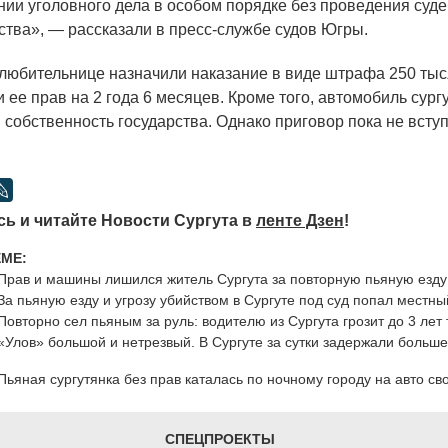
нии уголовного дела в особом порядке без проведения суд
ства», — рассказали в пресс-службе судов Югры.
олюбительнице назначили наказание в виде штрафа 250 тыс
 ее прав на 2 года 6 месяцев. Кроме того, автомобиль сург
 собственность государства. Однако приговор пока не всту
ь и читайте Новости Сургута в
ленте Дзен
!
ЕМЕ:
Прав и машины лишился житель Сургута за повторную пьяную езду
За пьяную езду и угрозу убийством в Сургуте под суд попал местны
Повторно сел пьяным за руль: водителю из Сургута грозит до 3 ле
«Улов» большой и нетрезвый. В Сургуте за сутки задержали больш
Пьяная сургутянка без прав каталась по ночному городу на авто св
СПЕЦПРОЕКТЫ