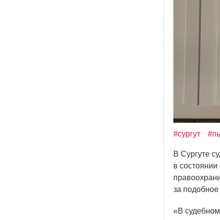
#сургут
#пь
В Сургуте су
в состоянии
правоохрани
за подобное
«В
судебном