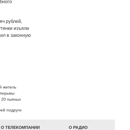
ебного
яч рублей,
утянки изъяли
пил в законную
й житель
т тюрьмы
е 20 пьяных
оей подруги
О ТЕЛЕКОМПАНИИ
О РАДИО