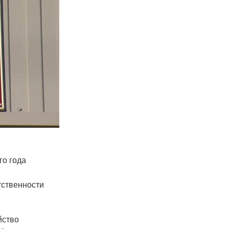
го года
тственности
йство