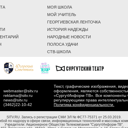
ТА
МОЯ ШКОЛА
МОЙ УЧИТЕЛЬ
ГЕОРГИЕВСКАЯ ЛЕНТОЧКА
ТИ
ИСТОРИЯ НАДЕЖДЫ
ЕНТАРИЙ
НАРОДНЫЕ НОВОСТИ
Н
ПОЛОСА УДАЧИ
СТВ-ШКОЛА
Текст, графические изображения, вид
webmaster@sitv.ru
оформления, являются собственность
reklama@sitv.ru
«СургутИнформ-ТВ». Все компоненты 
news@sitv.ru
регулирующими права интеллектуальн
(3462)22-10-42
Политика конфиденциальности.
SITV.RU.
Запись о регистрации СМИ ЭЛ № ФС77-75371 от 25.03.2019.
бой по надзору в сфере связи, информационных технологий и массовых комм
Учредители: Акционерное Общество Телекомпания "СургутИнформ-ТВ".