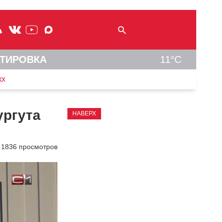
ТИРОВКА
11°C
кх
ургута
НАВЕРХ
1836 просмотров