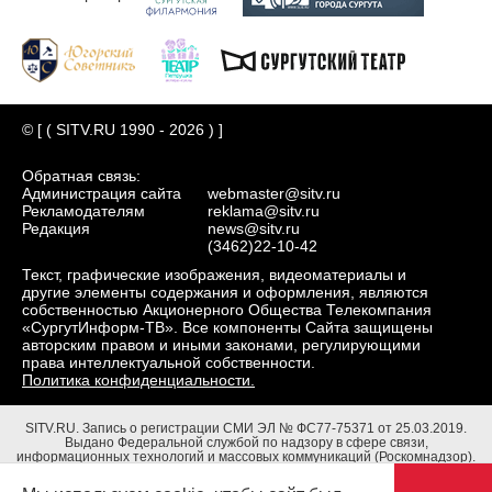
© [ ( SITV.RU 1990 - 2026 ) ]
Обратная связь:
Администрация сайта
webmaster@sitv.ru
Рекламодателям
reklama@sitv.ru
Редакция
news@sitv.ru
(3462)22-10-42
Текст, графические изображения, видеоматериалы и
другие элементы содержания и оформления, являются
собственностью Акционерного Общества Телекомпания
«СургутИнформ-ТВ». Все компоненты Сайта защищены
авторским правом и иными законами, регулирующими
права интеллектуальной собственности.
Политика конфиденциальности.
SITV.RU.
Запись о регистрации СМИ ЭЛ № ФС77-75371 от 25.03.2019.
Выдано Федеральной службой по надзору в сфере связи,
информационных технологий и массовых коммуникаций (Роскомнадзор).
Учредители: Акционерное Общество Телекомпания "СургутИнформ-ТВ".
Адрес редакции: 628403, Тюменская обл., ХМАО - Югра, г. Сургут, ул.