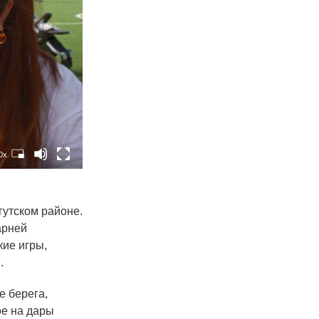
0x
гутском районе.
арней
кие игры,
.
е берега,
ое на дары