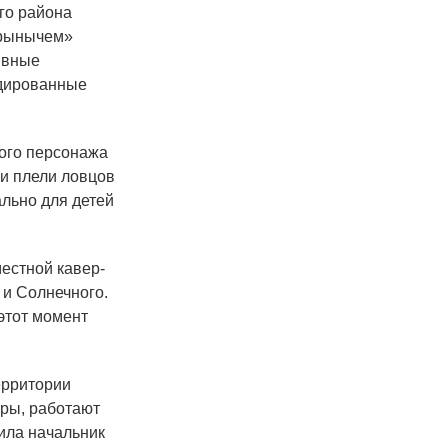
го района
рынычем»
ивные
ндированные
ного персонажа
 и плели ловцов
льно для детей
естной кавер-
 и Солнечного.
 этот момент
ерритории
тры, работают
ила начальник