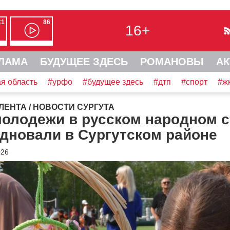
С1
86
16+
ЛАМА
БУДУЩЕЕ ЗДЕСЬ
РОМАНОВЫ
АК
я область
#урфо
#будущее здесь
#дтп
#спорт
#ж
ЛЕНТА
/
НОВОСТИ СУРГУТА
молодежи в русском народном 
дновали в Сургутском районе
026