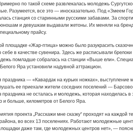
Примерно по такой схеме развлекалась молодежь Сургутско
ные. Разумеется, все это — иносказательно. Под
«Змеем
Го
лась станция со старинными русскими забавами. За спорт
юношам и девушкам выдавали жетоны. Их меняли на бре
специальному прайсу.
ой площадке
«Жар
-птица» можно было разукрасить сказоч
го себе в качестве сувенира. Здесь же расписывали брелоки
одежь помладше собралась на станции
«Выше
ели». Специа
 Белого Яра установили надувной аттракцион.
я праздника —
«Кавардак
на курьих ножках», выступление м
лушать ее приехали жители соседних поселений — Барсово
з праздника не осталась и молодежь, которая находилась в
то и больше, километров от Белого Яра.
ятия проекта „Расскажи мне сказку“ проходят на каждой т
 района, во всех 13 поселениях. Работают молодежные цен
площадки даже там, где молодежных центров нет», — поясн