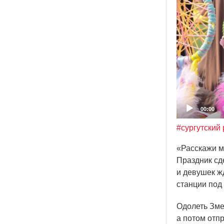
00:00
#сургутский
«Расскажи
м
Праздник сд
и девушек ж
станции под
Одолеть Зме
а потом отп