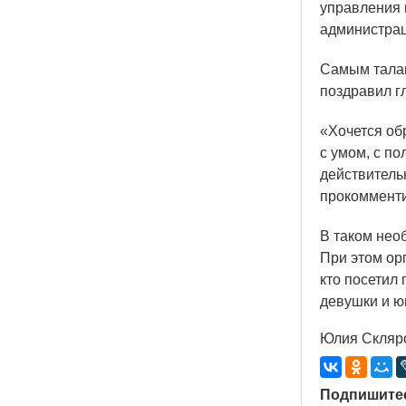
управления 
администрац
Самым талан
поздравил г
«Хочется
обр
с умом, с по
действительн
прокомменти
В таком нео
При этом ор
кто посетил 
девушки и ю
Юлия Скляр
Подпишитес