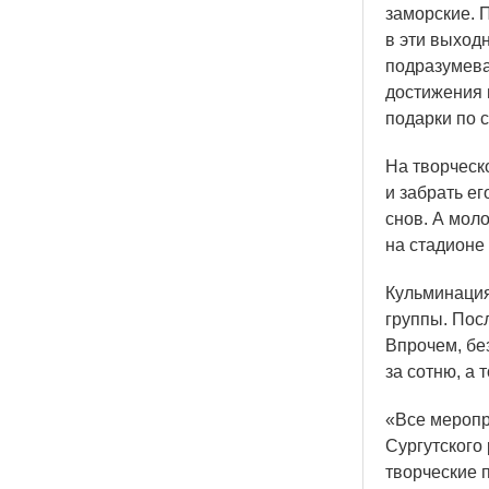
заморские. 
в эти выход
подразумева
достижения 
подарки по 
На творческ
и забрать е
снов. А мол
на стадионе
Кульминаци
группы. Пос
Впрочем, бе
за сотню, а 
«Все
меропри
Сургутского
творческие 