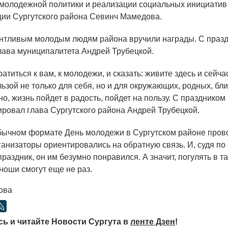
молодежной политики и реализации социальных инициатив
ии Сургутского района Севинч Мамедова.
тливым молодым людям района вручили награды. С празд
лава муниципалитета Андрей Трубецкой.
атиться к вам, к молодежи, и сказать: живите здесь и сейч
льзой не только для себя, но и для окружающих, родных, близ
о, жизнь пойдет в радость, пойдет на пользу. С праздником
ровал глава Сургутского района Андрей Трубецкой.
бычном формате День молодежи в Сургутском районе пров
ганизаторы ориентировались на обратную связь. И, судя по 
праздник, он им безумно понравился. А значит, погулять в т
ноши смогут еще не раз.
ова
ь и читайте Новости Сургута в
ленте Дзен
!