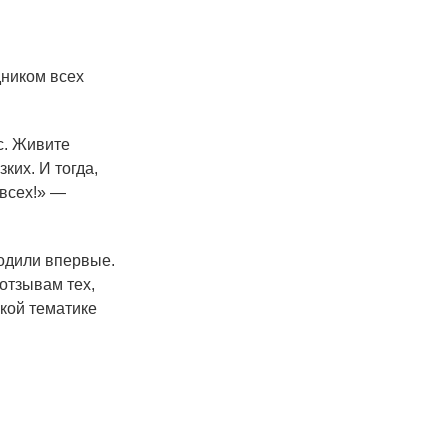
ником всех
ас. Живите
ких. И тогда,
 всех!» —
одили впервые.
отзывам тех,
акой тематике