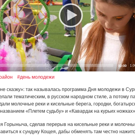
1.0
00:00
 район
#день молодежи
не сказку»: так называлась программа Дня молодежи в Сур
елали тематическим, в русском народном стиле, а потому п
дали молочные реки и кисельные берега, городки, богатырс
 названием
«Плетем
судьбу» и
«Кавардак
на курьих ножках»
я Горыныча, сделав перерыв на кисельные реки и молочны
равиться к сундуку Кощея, дабы обменять там честно нажит