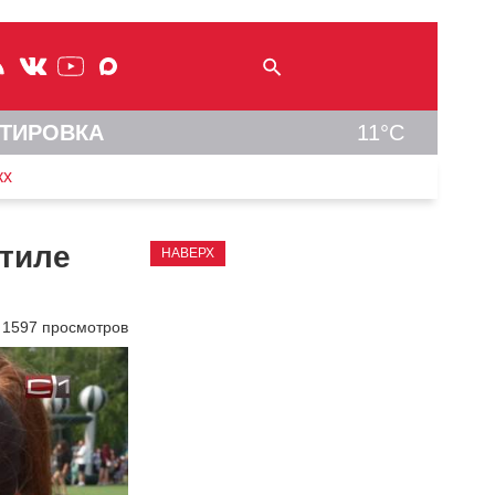
ТИРОВКА
11°C
кх
стиле
НАВЕРХ
1597 просмотров