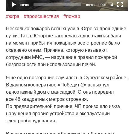
1.00x
00:00
00:00
#югра
#происшествия
#пожар
Несколько пожаров вспыхнули в Югре за прошедшие
сутки. Так, в Югорске загорелась одноэтажная баня,
на момент прибытия пожарных все строение было
охвачено огнем. Причина, которую называют
сотрудники МЧС, — нарушение правил пожарной
безопасности при использовании печей.
Еще одно возгорание случилось в Сургутском районе.
В дачном кооперативе
«Победит
-2» вспыхнул
одноэтажный дом с мансардой. Огонь повредил
все 48 квадратных метров строения.
По предварительной причине, ЧП произошло из-за
нарушения правил устройства и эксплуатации
электрооборудования.
В дачном кооперативе
«Дорожник
» в Лангепасе