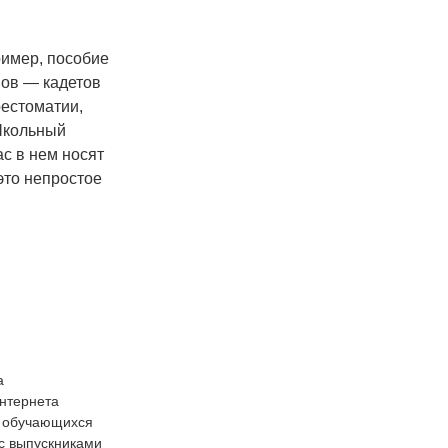
ример, пособие
нов — кадетов
рестоматии,
 Школьный
ас в нем носят
это непростое
а
интернета
я обучающихся
 с выпускниками