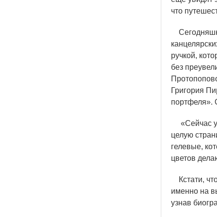
что путешес
Сегодняшни
канцелярски
ручкой, кото
без преувел
Протопопово
Григория Пи
портфеля». О
«
Сейчас у
целую страни
гелевые, ко
цветов дела
Кстати, что
именно на в
узнав биогр