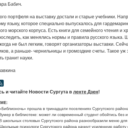
ара Бабич.
о портфеля на выставку достали и старые учебники. Нап
ому языку, которое специально выпускалось для гардемари
ого морского корпуса. Есть книги для семейного чтения и х
роследить, как менялись нормы и правила русского языка.
когда не был легким, говорят организаторы выставки. Сейч
иков, а раньше- чернильницы и громоздкие счеты. Такое уж 
ь гранит науки.
лавкина
ь и читайте Новости Сургута в
ленте Дзен
!
ЕМЕ:
«Библионочь» прошла в тринадцати поселениях Сургутского район
Зумер в библиотеке: может ли современный студент обойтись без 
В школьных столовых Сургутского района разнообразили меню дл
Школьные психологи Сургутского района начнут усиленную работу