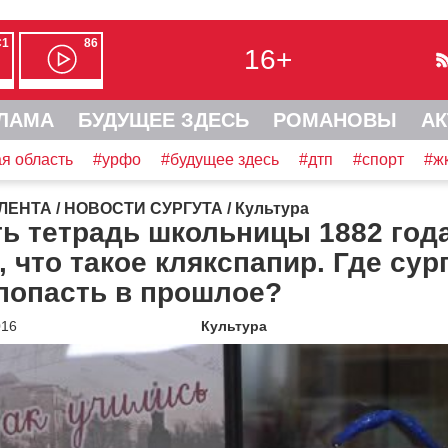
С1
86
16+
ЛАМА
БУДУЩЕЕ ЗДЕСЬ
РОМАНОВЫ
АК
я область
#урфо
#будущее здесь
#дтп
#спорт
#ж
ЛЕНТА
/
НОВОСТИ СУРГУТА
/
Культура
ь тетрадь школьницы 1882 года
, что такое клякспапир. Где сур
попасть в прошлое?
016
Культура