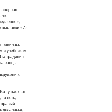
спаперная
олго
 медленно», —
р выставки
«
Из
 появилась
м и учебникам.
Эта традиция
на ранцы
окружение.
Вот у нас есть
 то есть,
ы правый
ак делалось», —