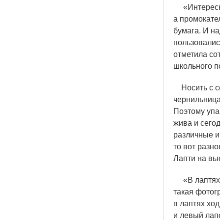
«
Интерес
а промокате
бумага. И н
пользовалис
отметила со
школьного п
Носить с со
чернильница
Поэтому упа
жива и сего
различные иг
то вот разн
Лапти на вы
«
В лаптях
такая фотогр
в лаптях хо
и левый лапо