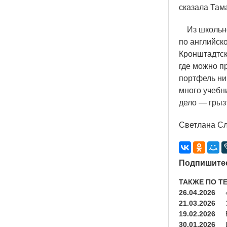
сказала Там
Из школьног
по английск
Кронштадтск
где можно п
портфель ни
много учебн
дело — грызт
Светлана С
Подпишитес
ТАКЖЕ ПО Т
26.04.2026
21.03.2026
19.02.2026
30.01.2026