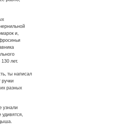
ых
 чернильной
омарок и,
Ефросиньи
равника
льного
130 лет.
ть, ты написал
 ручки
 их разных
е узнали
 удивятся,
дыша.