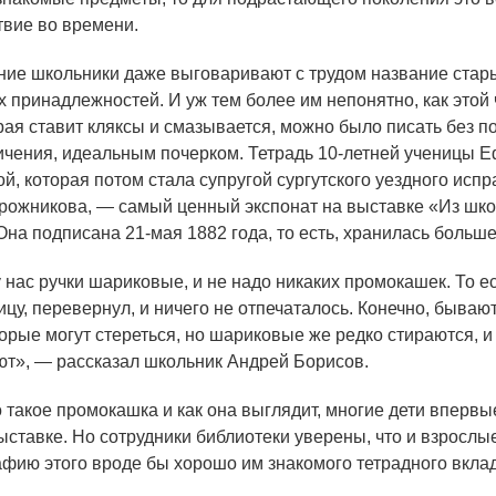
твие во времени.
е школьники даже выговаривают с трудом название стар
х принадлежностей. И уж тем более им непонятно, как этой
рая ставит кляксы и смазывается, можно было писать без п
ичения, идеальным почерком. Тетрадь 10-летней ученицы 
й, которая потом стала супругой сургутского уездного исп
рожникова, — самый ценный экспонат на выставке
«
Из шко
на подписана 21-мая 1882 года, то есть, хранилась больше 
 нас ручки шариковые, и не надо никаких промокашек. То ес
цу, перевернул, и ничего не отпечаталось. Конечно, бывают
торые могут стереться, но шариковые же редко стираются, и
ют», — рассказал школьник Андрей Борисов.
 такое промокашка и как она выглядит, многие дети впервы
ыставке. Но сотрудники библиотеки уверены, что и взрослые
афию этого вроде бы хорошо им знакомого тетрадного вкла