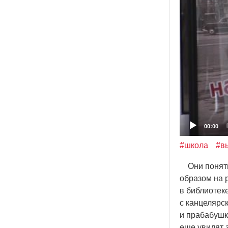
00:00
#школа
#в
Они понятия
образом на 
в библиотек
с канцелярс
и прабабушк
еще увидят 