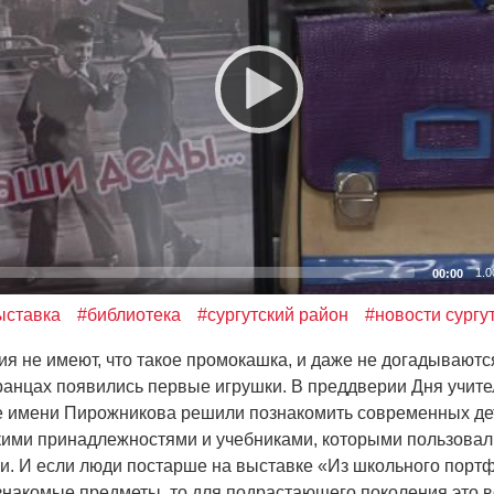
1.0
00:00
ыставка
#библиотека
#сургутский район
#новости сургу
 не имеют, что такое промокашка, и даже не догадываются
ранцах появились первые игрушки. В преддверии Дня учите
е имени Пирожникова решили познакомить современных де
кими принадлежностями и учебниками, которыми пользовал
и. И если люди постарше на выставке
«
Из школьного порт
знакомые предметы, то для подрастающего поколения это в