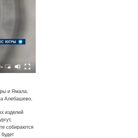
0x
ры и Ямала.
ра Алебашево.
ых изделий
ргут,
сте собираются
 будет