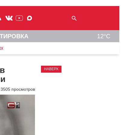
ТИРОВКА
12°C
кх
ов
НАВЕРХ
ни
3505 просмотров