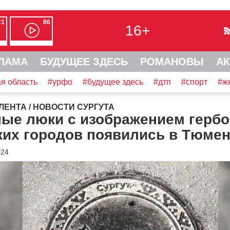
С1
86
16+
ЛАМА
БУДУЩЕЕ ЗДЕСЬ
РОМАНОВЫ
АК
я область
#урфо
#будущее здесь
#дтп
#спорт
#ж
ЛЕНТА
/
НОВОСТИ СУРГУТА
ные люки с изображением герб
ких городов появились в Тюме
024