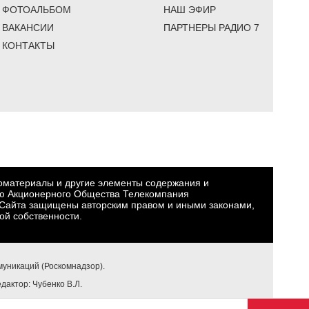
ФОТОАЛЬБОМ
НАШ ЭФИР
ВАКАНСИИ
ПАРТНЕРЫ РАДИО 7
КОНТАКТЫ
еоматериалы и другие элементы содержания и
ю Акционерного Общества Телекомпания
Сайта защищены авторским правом и иными законами,
ой собственности.
уникаций (Роскомнадзор).
едактор: Чубенко В.Л.