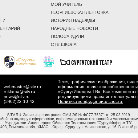
МОЙ УЧИТЕЛЬ
ГЕОРГИЕВСКАЯ ЛЕНТОЧКА
ТИ
ИСТОРИЯ НАДЕЖДЫ
ЕНТАРИЙ
НАРОДНЫЕ НОВОСТИ
Н
ПОЛОСА УДАЧИ
СТВ-ШКОЛА
Текст, графические изображения, вид
webmaster@sitv.ru
оформления, являются собственность
reklama@sitv.ru
«СургутИнформ-ТВ». Все компоненты 
news@sitv.ru
регулирующими права интеллектуальн
(3462)22-10-42
Политика конфиденциальности.
SITV.RU.
Запись о регистрации СМИ ЭЛ № ФС77-75371 от 25.03.2019.
бой по надзору в сфере связи, информационных технологий и массовых комм
Учредители: Акционерное Общество Телекомпания "СургутИнформ-ТВ".
03, Тюменская обл., ХМАО - Югра, г. Сургут, ул. Маяковского, д. 16. Главный р