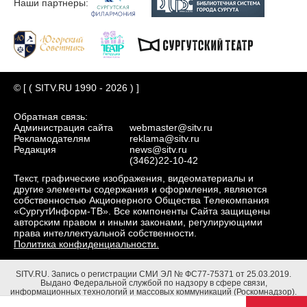
Наши партнеры:
© [ ( SITV.RU 1990 - 2026 ) ]
Обратная связь:
Администрация сайта
webmaster@sitv.ru
Рекламодателям
reklama@sitv.ru
Редакция
news@sitv.ru
(3462)22-10-42
Текст, графические изображения, видеоматериалы и
другие элементы содержания и оформления, являются
собственностью Акционерного Общества Телекомпания
«СургутИнформ-ТВ». Все компоненты Сайта защищены
авторским правом и иными законами, регулирующими
права интеллектуальной собственности.
Политика конфиденциальности.
SITV.RU.
Запись о регистрации СМИ ЭЛ № ФС77-75371 от 25.03.2019.
Выдано Федеральной службой по надзору в сфере связи,
информационных технологий и массовых коммуникаций (Роскомнадзор).
Учредители: Акционерное Общество Телекомпания "СургутИнформ-ТВ".