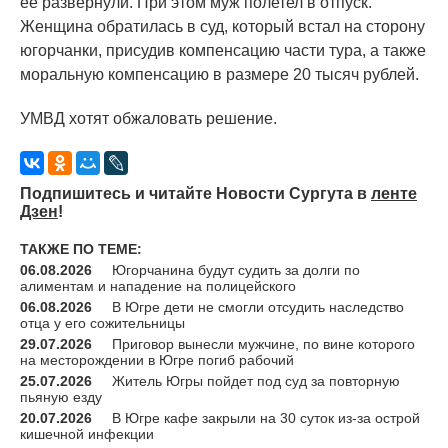
ее развернули. При этом муж полетел в отпуск.
Женщина обратилась в суд, который встал на сторону
югорчанки, присудив компенсацию части тура, а также
моральную компенсацию в размере 20 тысяч рублей.
УМВД хотят обжаловать решение.
Подпишитесь и читайте Новости Сургута в
ленте
Дзен
!
ТАКЖЕ ПО ТЕМЕ:
06.08.2026
Югорчанина будут судить за долги по
алиментам и нападение на полицейского
06.08.2026
В Югре дети не смогли отсудить наследство
отца у его сожительницы
29.07.2026
Приговор вынесли мужчине, по вине которого
на месторождении в Югре погиб рабочий
25.07.2026
Житель Югры пойдет под суд за повторную
пьяную езду
20.07.2026
В Югре кафе закрыли на 30 суток из-за острой
кишечной инфекции