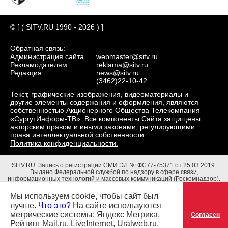
© [ ( SITV.RU 1990 - 2026 ) ]
Обратная связь:
Администрация сайта
webmaster@sitv.ru
Рекламодателям
reklama@sitv.ru
Редакция
news@sitv.ru
(3462)22-10-42
Текст, графические изображения, видеоматериалы и
другие элементы содержания и оформления, являются
собственностью Акционерного Общества Телекомпания
«СургутИнформ-ТВ». Все компоненты Сайта защищены
авторским правом и иными законами, регулирующими
права интеллектуальной собственности.
Политика конфиденциальности.
SITV.RU.
Запись о регистрации СМИ ЭЛ № ФС77-75371 от 25.03.2019.
Выдано Федеральной службой по надзору в сфере связи,
информационных технологий и массовых коммуникаций (Роскомнадзор).
Учредители: Акционерное Общество Телекомпания "СургутИнформ-ТВ".
Адрес редакции: 628403, Тюменская обл., ХМАО - Югра, г. Сургут, ул.
Мы используем cookie, чтобы сайт был
Маяковского, д. 16. Главный редактор: Чубенко В.Л.
лучше.
Что это?
На сайте используются
метрические системы: Яндекс Метрика,
Согласен
Рейтинг Mail.ru, LiveInternet, Uralweb.ru,