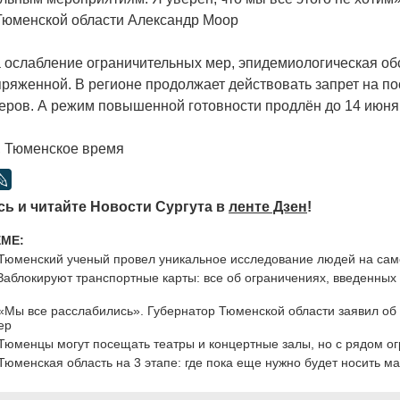
Тюменской области Александр Моор
 ослабление ограничительных мер, эпидемиологическая об
пряженной. В регионе продолжает действовать запрет на п
веров. А режим повышенной готовности продлён до 14 июня
, Тюменское время
ь и читайте Новости Сургута в
ленте Дзен
!
ЕМЕ:
Тюменский ученый провел уникальное исследование людей на са
Заблокируют транспортные карты: все об ограничениях, введенных
«Мы все расслабились». Губернатор Тюменской области заявил об
ер
Тюменцы могут посещать театры и концертные залы, но с рядом о
Тюменская область на 3 этапе: где пока еще нужно будет носить ма