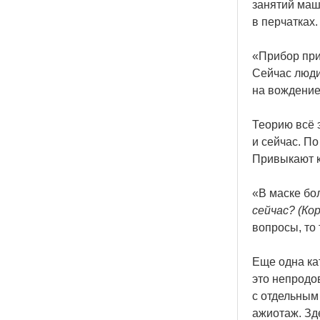
занятий маш
в перчатках.
«Прибор
при
Сейчас люди 
на вождение
Теорию всё 
и сейчас. По
Привыкают к
«В
маске бол
сейчас?
(Ко
вопросы, то 
Еще одна ка
это непродо
с отдельным
ажиотаж. Зде