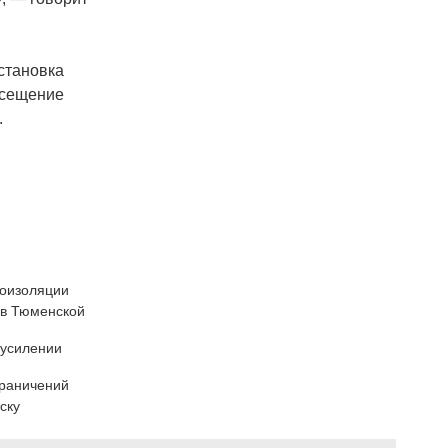
становка
осещение
.
моизоляции
 в Тюменской
 усилении
граничений
ску