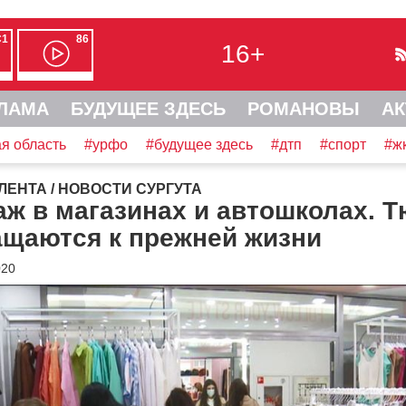
С1
86
16+
ЛАМА
БУДУЩЕЕ ЗДЕСЬ
РОМАНОВЫ
АК
я область
#урфо
#будущее здесь
#дтп
#спорт
#ж
ЛЕНТА
/
НОВОСТИ СУРГУТА
аж в магазинах и автошколах. 
ащаются к прежней жизни
020