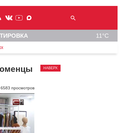
ТИРОВКА
11°C
кх
Тюменцы
НАВЕРХ
6583 просмотров