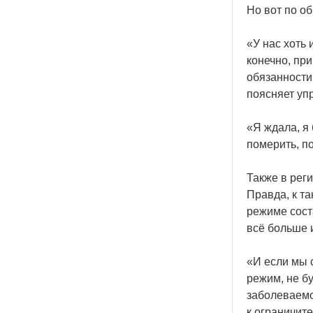
Но вот по о
«У
нас хоть 
конечно, при
обязанности
поясняет уп
«Я
ждала, я 
померить, п
Также в рег
Правда, к т
режиме сост
всё больше 
«И
если мы 
режим, не б
заболеваемо
к ограничит