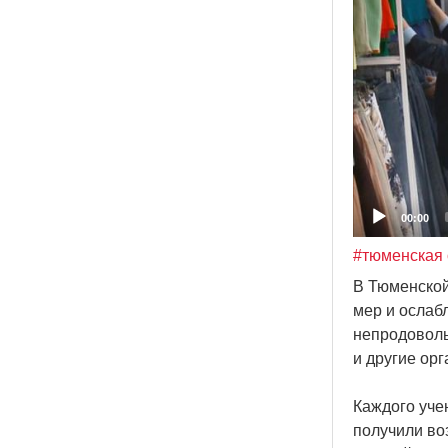
00:00
#тюменская 
В Тюменской
мер и ослаб
непродоволь
и другие ор
Каждого уче
получили во