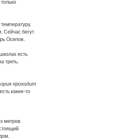
 только
 температуру.
и. Сейчас бегут
рь Осипов.
школах есть
а треть.
еория проходит
есть какие-то
х метров
астоящий
дом.