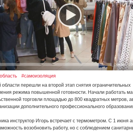
1.0
00:00
область
#самоизоляция
 области перешли на второй этап снятия ограничительных
ления режима повышенной готовности. Начали работать м
ственной торговли площадью до 800 квадратных метров, 
ганизации дополнительного профессионального образовани
ника инструктор Игорь встречает с термометром. С 1 июня
зможность возобновить работу, но с соблюдением санитарн