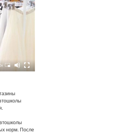
0x
агазины
автошколы
я.
 автошколы
ых норм. После