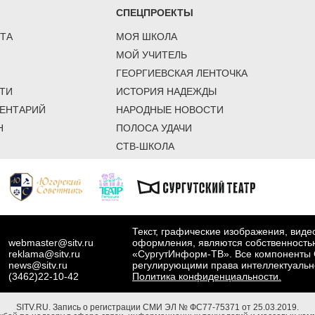
СПЕЦПРОЕКТЫ
ТА
МОЯ ШКОЛА
МОЙ УЧИТЕЛЬ
ГЕОРГИЕВСКАЯ ЛЕНТОЧКА
ТИ
ИСТОРИЯ НАДЕЖДЫ
ЕНТАРИЙ
НАРОДНЫЕ НОВОСТИ
Н
ПОЛОСА УДАЧИ
СТВ-ШКОЛА
Текст, графические изображения, вид
webmaster@sitv.ru
оформления, являются собственность
reklama@sitv.ru
«СургутИнформ-ТВ». Все компоненты 
news@sitv.ru
регулирующими права интеллектуальн
(3462)22-10-42
Политика конфиденциальности.
SITV.RU.
Запись о регистрации СМИ ЭЛ № ФС77-75371 от 25.03.2019.