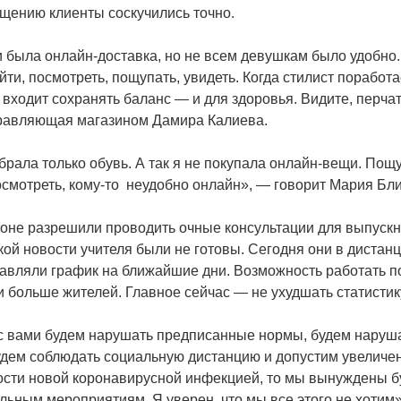
бщению клиенты соскучились точно.
и была онлайн-доставка, но не всем девушкам было удобно.
йти, посмотреть, пощупать, увидеть. Когда стилист поработа
 входит сохранять баланс — и для здоровья. Видите, перчат
равляющая магазином Дамира Калиева.
брала только обувь. А так я не покупала онлайн-вещи. Пощу
осмотреть,
кому-то
неудобно онлайн», — говорит Мария Бли
ионе разрешили проводить очные консультации для выпускн
акой новости учителя были не готовы. Сегодня они в диста
авляли график на ближайшие дни. Возможность работать п
и больше жителей. Главное сейчас — не ухудшать статистик
с вами будем нарушать предписанные нормы, будем наруш
удем соблюдать социальную дистанцию и допустим увеличе
сти новой коронавирусной инфекцией, то мы вынуждены б
ельным мероприятиям. Я уверен, что мы все этого не хотим