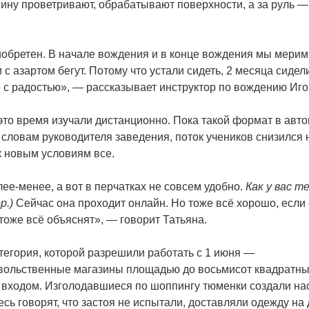
ину проветривают, обрабатывают поверхности, а за руль —
обретен. В начале вождения и в конце вождения мы мерим
с азартом бегут. Потому что устали сидеть, 2 месяца сидел
 с радостью», — рассказывает инструктор по вождению Иго
это время изучали дистанционно. Пока такой формат в авто
 словам руководителя заведения, поток учеников снизился н
 новым условиям все.
ее-менее, а вот в перчатках не совсем удобно.
Как у вас т
рр
.)
Сейчас она проходит онлайн. Но тоже всё хорошо, если 
тоже всё объяснят», — говорит Татьяна.
тегория, которой разрешили работать с 1 июня —
вольственные магазины площадью до восьмисот квадратны
 входом. Изголодавшиеся по шоппингу тюменки создали н
сь говорят, что застоя не испытали, доставляли одежду на 