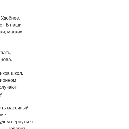
 Удобнее,
ет. В наши
ки, маски», —
пать,
нова.
иков школ.
нционном
олучают
у.
ать масочный
ние
удем вернуться
», — говорит