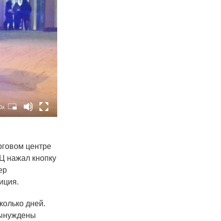
0x
орговом центре
РЦ нажал кнопку
ер
иция.
колько дней.
вынуждены