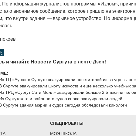
ь. По информации журналистов программы
«Излом
», причи
стало анонимное сообщение, которое пришло на электрон
ом, что внутри здания — взрывное устройство. Но информац
илась.
упокоев
ь и читайте Новости Сургута в
ленте Дзен
!
ЕМЕ:
Из ТЦ «Аура» в Сургуте эвакуировали посетителей из-за угрозы п
В Сургуте эвакуировали школу искусств и еще несколько учебных з
Из ТРЦ «Сургут Сити Молл» эвакуировали больше 2,5 тысячи чело
Из Сургутского и районного судов снова эвакуировали людей
В Сургуте здания мэрии и судов сегодня обследовали кинологи
СПЕЦПРОЕКТЫ
ТА
МОЯ ШКОЛА