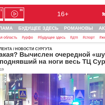
С1
86
16+
ЛАМА
БУДУЩЕЕ ЗДЕСЬ
РОМАНОВЫ
АК
я область
#урфо
#будущее здесь
#дтп
#спорт
#ж
ЛЕНТА
/
НОВОСТИ СУРГУТА
акая? Вычислен очередной «шу
поднявший на ноги весь ТЦ Сур
019