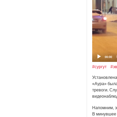
00:00
#сургут
#э
Установлена
«Аура
» была
тревоги. Сл
видеонаблюд
Напомним, э
В минувшее 