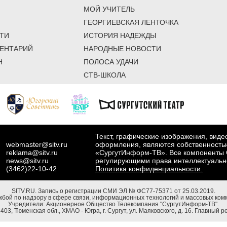
МОЙ УЧИТЕЛЬ
ГЕОРГИЕВСКАЯ ЛЕНТОЧКА
ТИ
ИСТОРИЯ НАДЕЖДЫ
ЕНТАРИЙ
НАРОДНЫЕ НОВОСТИ
Н
ПОЛОСА УДАЧИ
СТВ-ШКОЛА
Текст, графические изображения, вид
webmaster@sitv.ru
оформления, являются собственность
reklama@sitv.ru
«СургутИнформ-ТВ». Все компоненты 
news@sitv.ru
регулирующими права интеллектуальн
(3462)22-10-42
Политика конфиденциальности.
SITV.RU.
Запись о регистрации СМИ ЭЛ № ФС77-75371 от 25.03.2019.
бой по надзору в сфере связи, информационных технологий и массовых комм
Учредители: Акционерное Общество Телекомпания "СургутИнформ-ТВ".
03, Тюменская обл., ХМАО - Югра, г. Сургут, ул. Маяковского, д. 16. Главный р