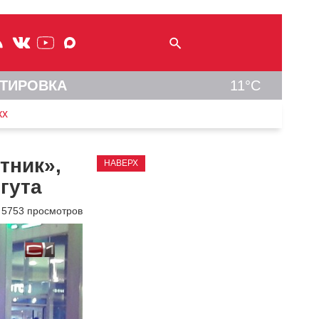
ТИРОВКА
11°C
кх
тник»,
НАВЕРХ
гута
5753 просмотров