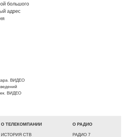
ной большого
ный адрес
ия
ожара. ВИДЕО
аведений
век. ВИДЕО
О ТЕЛЕКОМПАНИИ
О РАДИО
ИСТОРИЯ СТВ
РАДИО 7