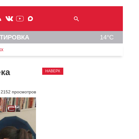
ТИРОВКА
14°C
кх
ека
НАВЕРХ
2152 просмотров