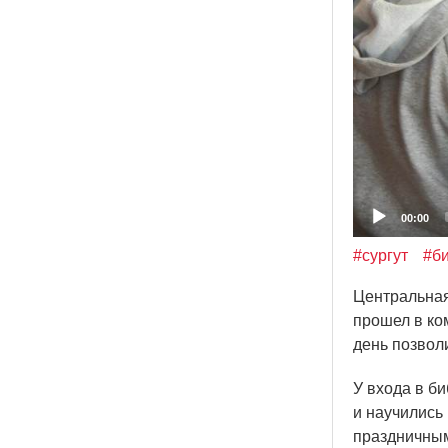
00:00
#сургут
#б
Центральная
прошел в ко
день позвол
У входа в б
и научились
праздничным