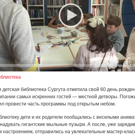
1.0
00:00
иблиотека
 детская библиотека Сургута отметила свой 60 день рожде
мпании самых искренних гостей — местной детворы. Погож
ил провести часть программы под открытым небом.
иблиотеку дети и их родители пообщались с веселыми аним
 надувать гигантские мыльные пузыри. А после, уже заряди
 настроением, отправились на увлекательные мастер-клас