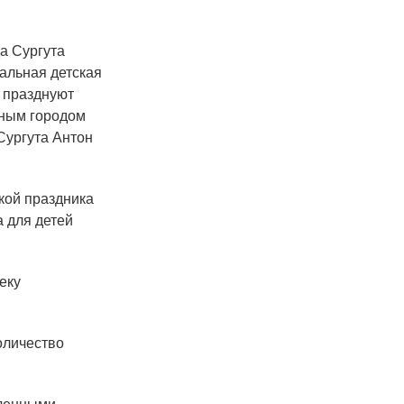
а Сургута
альная детская
 празднуют
нным городом
Сургута Антон
кой праздника
а для детей
еку
оличество