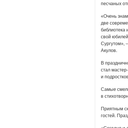
песчаных от
«Очень
знам
две совреме
библиотека 
свой юбилей
Сургутом», 
Акулов.
В праздничн
стал мастер
и подростко
Самые смелы
в стихотвор
Приятным сю
гостей. Праз