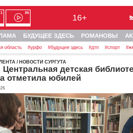
С1
86
16+
ЛАМА
БУДУЩЕЕ ЗДЕСЬ
РОМАНОВЫ
АК
я область
#урфо
#будущее здесь
#дтп
#спорт
#ж
ЛЕНТА
/
НОВОСТИ СУРГУТА
: Центральная детская библиот
та отметила юбилей
025