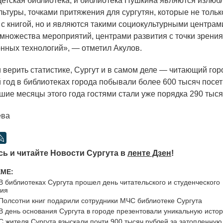
детская библиотека, и библиотека Пушкина являются излю
льтуры, точками притяжения для сургутян, которые не толь
 с книгой, но и являются такими социокультурными центрам
множества мероприятий, центрами развития с точки зрени
ных технологий», — отметил Акулов.
и верить статистике, Сургут и в самом деле — читающий горо
 год в библиотеках города побывали более 600 тысяч посет
шие месяцы этого года гостями стали уже порядка 290 тыся
ева
ь и читайте Новости Сургута в
ленте Дзен
!
ЕМЕ:
В библиотеках Сургута прошел день читательского и студенческого
ния
Полсотни книг подарили сотрудники МЧС библиотеке Сургута
В день основания Сургута в городе презентовали уникальную истор
С жителя Сургута взыскали почти 900 тысяч рублей за затопленную