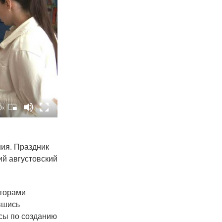
0x
ния. Праздник
ий августовский
аторами
вшись
сы по созданию