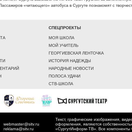
Пассажиров «читающего» автобуса в Сургуте познакомят с творче
СПЕЦПРОЕКТЫ
ТА
МОЯ ШКОЛА
МОЙ УЧИТЕЛЬ
ГЕОРГИЕВСКАЯ ЛЕНТОЧКА
ТИ
ИСТОРИЯ НАДЕЖДЫ
ЕНТАРИЙ
НАРОДНЫЕ НОВОСТИ
Н
ПОЛОСА УДАЧИ
СТВ-ШКОЛА
Текст, графические изображения, вид
webmaster@sitv.ru
оформления, являются собственность
reklama@sitv.ru
«СургутИнформ-ТВ». Все компоненты 