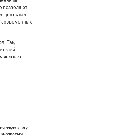
бленными
ко позволяют
и: центрами
я современных
д. Так,
ителей.
ч человек.
ическую книгу
 библиотеку