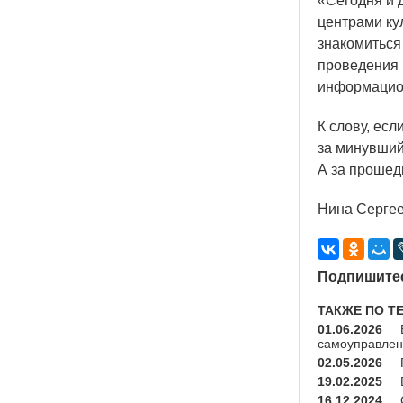
«Сегодня
и 
центрами ку
знакомиться
проведения 
информацион
К слову, есл
за минувший
А за прошед
Нина Серге
Подпишитес
ТАКЖЕ ПО Т
01.06.2026
самоуправле
02.05.2026
19.02.2025
16.12.2024