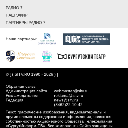
РАДИО 7
НАШ ЭФИР
ПАРТНЕРЫ РАДИО 7
Наши партнеры:
© [ ( SITV.RU 1990 - 2026 ) ]
Обратная связь:
Администрация сайта
webmaster@sitv.ru
Рекламодателям
reklama@sitv.ru
Редакция
news@sitv.ru
(3462)22-10-42
Текст, графические изображения, видеоматериалы и
другие элементы содержания и оформления, являются
собственностью Акционерного Общества Телекомпания
«СургутИнформ-ТВ». Все компоненты Сайта защищены