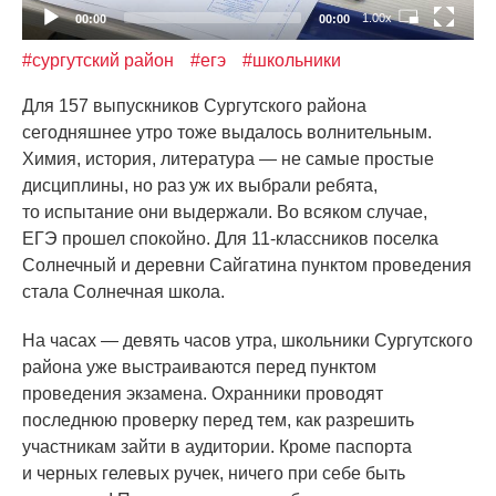
1.00x
00:00
00:00
#сургутский район
#егэ
#школьники
Для 157 выпускников Сургутского района
сегодняшнее утро тоже выдалось волнительным.
Химия, история, литература — не самые простые
дисциплины, но раз уж их выбрали ребята,
то испытание они выдержали. Во всяком случае,
ЕГЭ прошел спокойно. Для 11-классников поселка
Солнечный и деревни Сайгатина пунктом проведения
стала Солнечная школа.
На часах — девять часов утра, школьники Сургутского
района уже выстраиваются перед пунктом
проведения экзамена. Охранники проводят
последнюю проверку перед тем, как разрешить
участникам зайти в аудитории. Кроме паспорта
и черных гелевых ручек, ничего при себе быть