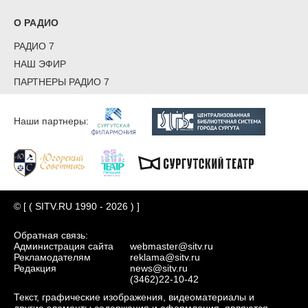
О РАДИО
РАДИО 7
НАШ ЭФИР
ПАРТНЕРЫ РАДИО 7
Наши партнеры:
© [ ( SITV.RU 1990 - 2026 ) ]
Обратная связь:
Администрация сайта
webmaster@sitv.ru
Рекламодателям
reklama@sitv.ru
Редакция
news@sitv.ru
(3462)22-10-42
Текст, графические изображения, видеоматериалы и