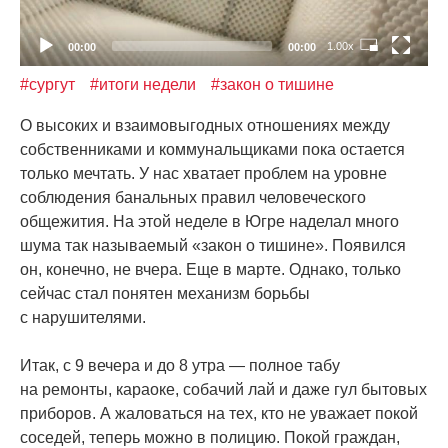
1.00x
00:00
00:00
#сургут
#итоги недели
#закон о тишине
О высоких и взаимовыгодных отношениях между
собственниками и коммунальщиками пока остается
только мечтать. У нас хватает проблем на уровне
соблюдения банальных правил человеческого
общежития. На этой неделе в Югре наделал много
шума так называемый
«
закон о тишине». Появился
он, конечно, не вчера. Еще в марте. Однако, только
сейчас стал понятен механизм борьбы
с нарушителями.
Итак, с 9 вечера и до 8 утра — полное табу
на ремонты, караоке, собачий лай и даже гул бытовых
приборов. А жаловаться на тех, кто не уважает покой
соседей, теперь можно в полицию. Покой граждан,