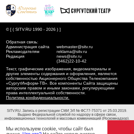
© [ ( SITV.RU 1990 - 2026 ) ]
Обратная связь:
Администрация сайта
webmaster@sitv.ru
Рекламодателям
reklama@sitv.ru
Редакция
news@sitv.ru
(3462)22-10-42
Текст, графические изображения, видеоматериалы и
другие элементы содержания и оформления, являются
собственностью Акционерного Общества Телекомпания
«СургутИнформ-ТВ». Все компоненты Сайта защищены
авторским правом и иными законами, регулирующими
права интеллектуальной собственности.
Политика конфиденциальности.
SITV.RU.
Запись о регистрации СМИ ЭЛ № ФС77-75371 от 25.03.2019.
Выдано Федеральной службой по надзору в сфере связи,
информационных технологий и массовых коммуникаций (Роскомнадзор).
Учредители: Акционерное Общество Телекомпания "СургутИнформ-ТВ".
Адрес редакции: 628403, Тюменская обл., ХМАО - Югра, г. Сургут, ул.
Мы используем cookie, чтобы сайт был
Маяковского, д. 16. Главный редактор: Чубенко В.Л.