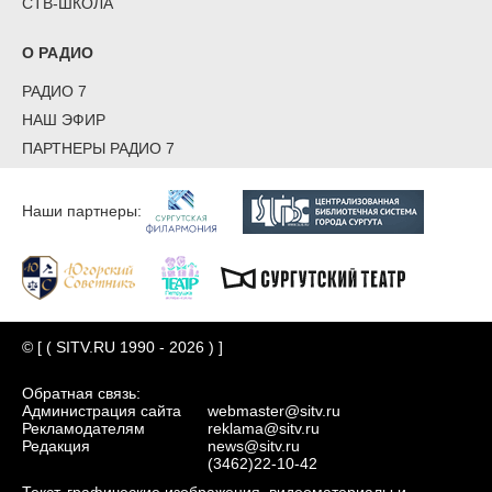
СТВ-ШКОЛА
О РАДИО
РАДИО 7
НАШ ЭФИР
ПАРТНЕРЫ РАДИО 7
Наши партнеры:
© [ ( SITV.RU 1990 - 2026 ) ]
Обратная связь:
Администрация сайта
webmaster@sitv.ru
Рекламодателям
reklama@sitv.ru
Редакция
news@sitv.ru
(3462)22-10-42
Текст, графические изображения, видеоматериалы и