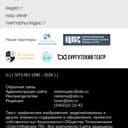
РАДИО 7
НАШ ЭФИР
ПАРТНЕРЫ РАДИО 7
Наши партнеры:
© [ ( SITV.RU 1990 - 2026 ) ]
Обратная связь:
Администрация сайта
webmaster@sitv.ru
Рекламодателям
reklama@sitv.ru
Редакция
news@sitv.ru
(3462)22-10-42
Текст, графические изображения, видеоматериалы и
другие элементы содержания и оформления, являются
собственностью Акционерного Общества Телекомпания
«СургутИнформ-ТВ». Все компоненты Сайта защищены